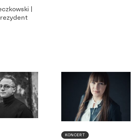
eczkowski |
-rezydent
KONCERT