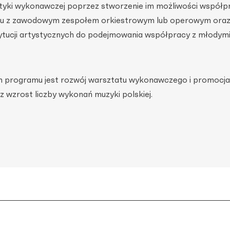
ktyki wykonawczej poprzez stworzenie im możliwości współpr
tu z zawodowym zespołem orkiestrowym lub operowym ora
tytucji artystycznych do podejmowania współpracy z młodym
 programu jest rozwój warsztatu wykonawczego i promocj
 wzrost liczby wykonań muzyki polskiej.