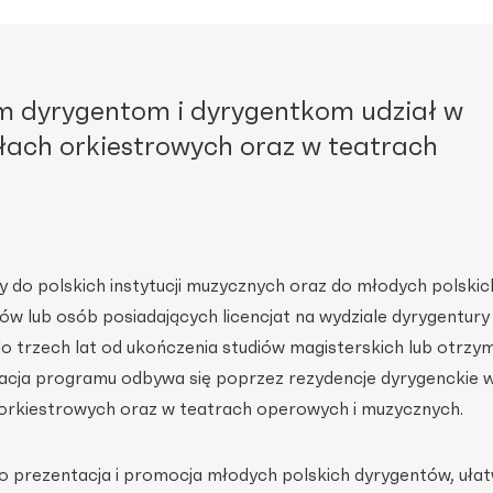
m dyrygentom i dyrygentkom udział w
ach orkiestrowych oraz w teatrach
 do polskich instytucji muzycznych oraz do młodych polskic
w lub osób posiadających licencjat na wydziale dyrygentury
 trzech lat od ukończenia studiów magisterskich lub otrzy
izacja programu odbywa się poprzez rezydencje dyrygenckie 
rkiestrowych oraz w teatrach operowych i muzycznych.
 prezentacja i promocja młodych polskich dyrygentów, ułat