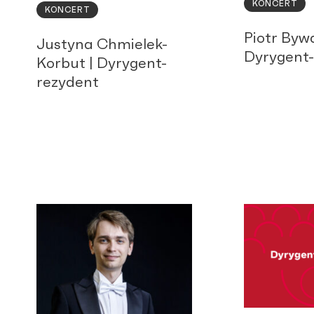
KONCERT
KONCERT
Piotr Bywa
Justyna Chmielek-
Dyrygent
Korbut | Dyrygent-
rezydent