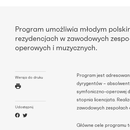
Program umożliwia młodym polski
rezydencjach w zawodowych zespoł
operowych i muzycznych.
Program jest adresowany
Wersja do druku
dyrygentów – absolwentó
symfoniczno-operowej do
stopnia licencjata. Real
Udostępnij
zawodowych zespołach o
Główne cele programu to