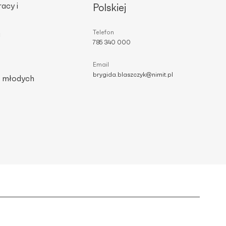
acy i
Polskiej
z
Telefon
i
785 340 000
Email
brygida.blaszczyk@nimit.pl
a młodych