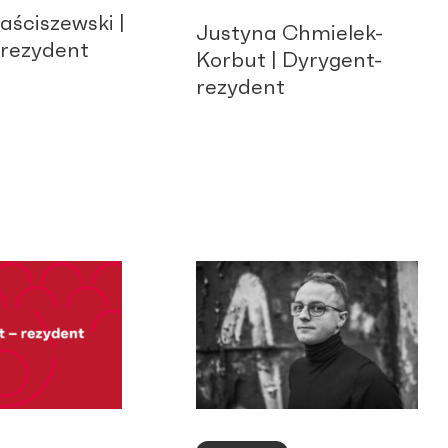
ściszewski |
Justyna Chmielek-
-rezydent
Korbut | Dyrygent-
rezydent