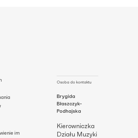
h
Osoba do kontaktu
Brygida
mania
Błaszczyk-
w
Podhajska
Kierowniczka
wienie im
Działu Muzyki