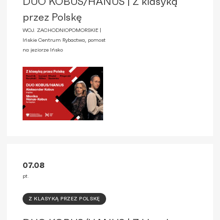
DUO KOBUS/HANUS | Z klasyką
przez Polskę
WOJ. ZACHODNIOPOMORSKIE |
Ińskie Centrum Rybactwa, pomost
na jeziorze Ińsko
07.08
pt.
Z KLASYKĄ PRZEZ POLSKĘ