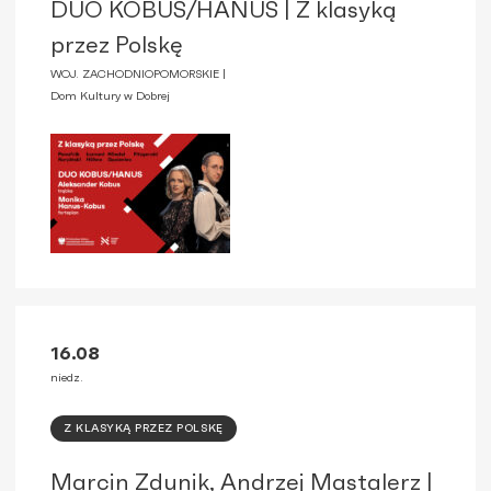
DUO KOBUS/HANUS | Z klasyką
przez Polskę
WOJ. ZACHODNIOPOMORSKIE |
Dom Kultury w Dobrej
16.08
niedz.
Z KLASYKĄ PRZEZ POLSKĘ
Marcin Zdunik, Andrzej Mastalerz |