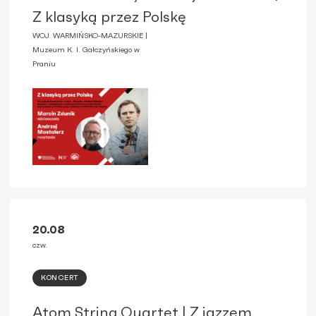
Z klasyką przez Polskę
WOJ. WARMIŃSKO-MAZURSKIE |
Muzeum K. I. Gałczyńskiego w
Praniu
20.08
czw.
KONCERT
Atom String Quartet | Z jazzem