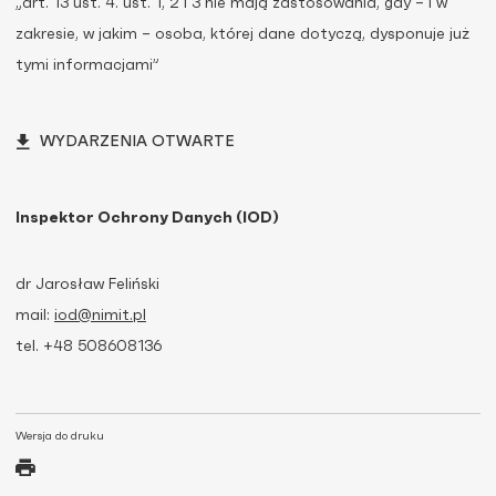
„art. 13 ust. 4. ust. 1, 2 i 3 nie mają zastosowania, gdy – i w
zakresie, w jakim – osoba, której dane dotyczą, dysponuje już
tymi informacjami”
WYDARZENIA OTWARTE
Inspektor Ochrony Danych (IOD)
dr Jarosław Feliński
mail:
iod@nimit.pl
tel. +48 508608136
Wersja do druku