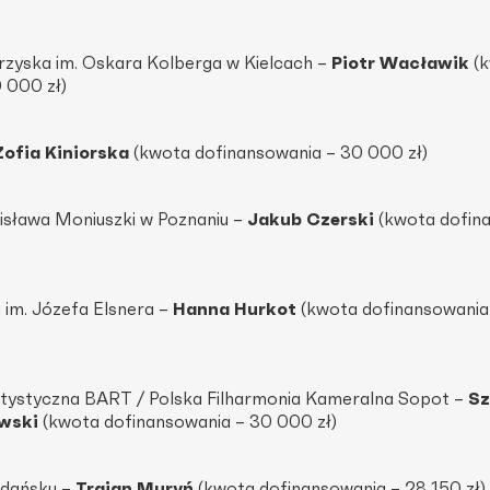
rzyska im. Oskara Kolberga w Kielcach –
Piotr Wacławik
(k
 000 zł)
Zofia Kiniorska
(kwota dofinansowania – 30 000 zł)
nisława Moniuszki w Poznaniu –
Jakub Czerski
(kwota dofin
 im. Józefa Elsnera –
Hanna Hurkot
(kwota dofinansowania
rtystyczna BART / Polska Filharmonia Kameralna Sopot –
S
wski
(kwota dofinansowania – 30 000 zł)
Gdańsku –
Trajan Muryń
(kwota dofinansowania – 28 150 zł)