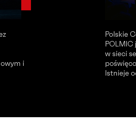
ez
Polskie 
POLMIC j
w sieci 
dowym i
poświęco
Istnieje 