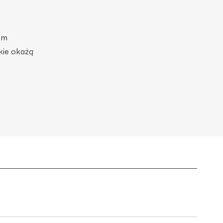
om
kie okażą