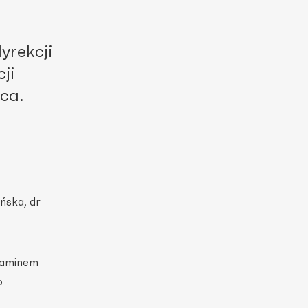
yrekcji
ji
ca.
ńska, dr
ulaminem
o