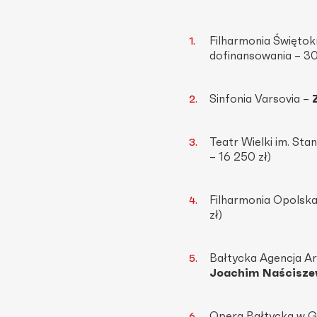
Filharmonia Świętok
dofinansowania – 30
Sinfonia Varsovia –
Teatr Wielki im. Sta
– 16 250 zł)
Filharmonia Opolska
zł)
Bałtycka Agencja A
Joachim Naścisze
Opera Bałtycka w 