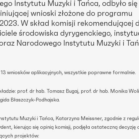
ego Instytutu Muzyki i Tańca, odbyło się
iniującej wnioski złożone do programu
2023. W skład komisji rekomendującej d
iciele środowiska dyrygenckiego, instytuc
 oraz Narodowego Instytutu Muzyki i Tań
3 wniosków aplikacyjnych, wszystkie poprawne formalnie.
adzie: prof. dr hab. Tomasz Bugaj, prof. dr hab. Monika Woli
ygida Błaszczyk-Podhajska.
tytutu Muzyki i Tańca, Katarzyna Meissner, zgodnie z reg
nt, kierując się opinią komisji, podjęła ostateczną decyzję 
ących projektów: