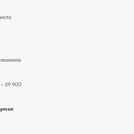
wota
ansowania
 – 29 900
zymon