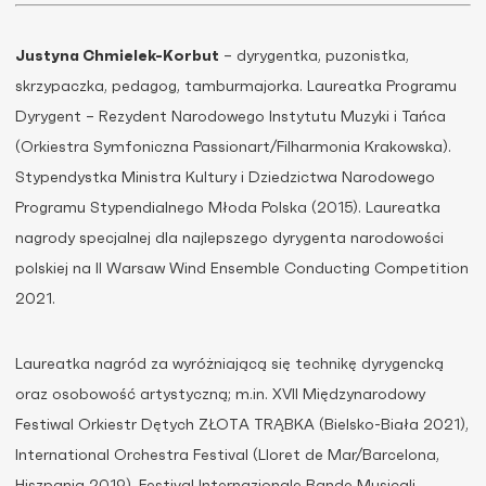
Justyna Chmielek-Korbut
– dyrygentka, puzonistka,
skrzypaczka, pedagog, tamburmajorka. Laureatka Programu
Dyrygent – Rezydent Narodowego Instytutu Muzyki i Tańca
(Orkiestra Symfoniczna Passionart/Filharmonia Krakowska).
Stypendystka Ministra Kultury i Dziedzictwa Narodowego
Programu Stypendialnego Młoda Polska (2015). Laureatka
nagrody specjalnej dla najlepszego dyrygenta narodowości
polskiej na II Warsaw Wind Ensemble Conducting Competition
2021.
Laureatka nagród za wyróżniającą się technikę dyrygencką
oraz osobowość artystyczną; m.in. XVII Międzynarodowy
Festiwal Orkiestr Dętych ZŁOTA TRĄBKA (Bielsko-Biała 2021),
International Orchestra Festival (Lloret de Mar/Barcelona,