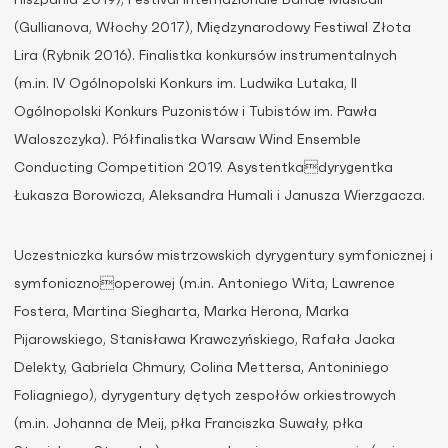
Hiszpania 2019), Festival Internazionale Bande Musicali
(Gullianova, Włochy 2017), Międzynarodowy Festiwal Złota
Lira (Rybnik 2016). Finalistka konkursów instrumentalnych
(m.in. IV Ogólnopolski Konkurs im. Ludwika Lutaka, II
Ogólnopolski Konkurs Puzonistów i Tubistów im. Pawła
Waloszczyka). Półfinalistka Warsaw Wind Ensemble
Conducting Competition 2019. Asystentkadyrygentka
Łukasza Borowicza, Aleksandra Humali i Janusza Wierzgacza.
Uczestniczka kursów mistrzowskich dyrygentury symfonicznej i
symfonicznooperowej (m.in. Antoniego Wita, Lawrence
Fostera, Martina Siegharta, Marka Herona, Marka
Pijarowskiego, Stanisława Krawczyńskiego, Rafała Jacka
Delekty, Gabriela Chmury, Colina Mettersa, Antoniniego
Foliagniego), dyrygentury dętych zespołów orkiestrowych
(m.in. Johanna de Meij, płka Franciszka Suwały, płka