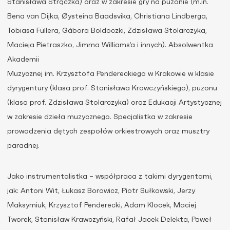
Stanisława Strączka) oraz w zakresie gry na puzonie (m.in.
Bena van Dijka, Øysteina Baadsvika, Christiana Lindberga,
Tobiasa Füllera, Gábora Boldoczki, Zdzisława Stolarczyka,
Macieja Pietraszko, Jimma Williams’a i innych). Absolwentka
Akademii
Muzycznej im. Krzysztofa Pendereckiego w Krakowie w klasie
dyrygentury (klasa prof. Stanisława Krawczyńskiego), puzonu
(klasa prof. Zdzisława Stolarczyka) oraz Edukacji Artystycznej
w zakresie dzieła muzycznego. Specjalistka w zakresie
prowadzenia dętych zespołów orkiestrowych oraz musztry
paradnej.
Jako instrumentalistka – współpraca z takimi dyrygentami,
jak: Antoni Wit, Łukasz Borowicz, Piotr Sułkowski, Jerzy
Maksymiuk, Krzysztof Penderecki, Adam Klocek, Maciej
Tworek, Stanisław Krawczyński, Rafał Jacek Delekta, Paweł