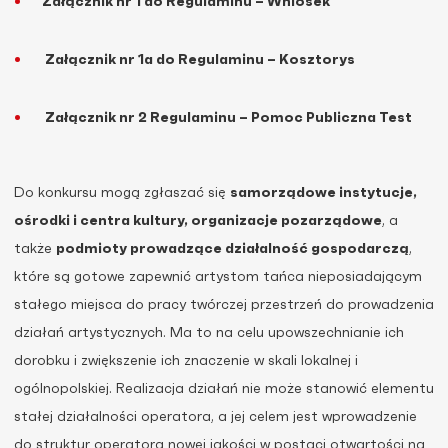
Załącznik nr 1 do Regulaminu – Wniosek
Załącznik nr 1a do Regulaminu – Kosztorys
Załącznik nr 2 Regulaminu – Pomoc Publiczna Test
Do konkursu mogą zgłaszać się
samorządowe instytucje,
ośrodki i centra kultury, organizacje pozarządowe
, a
także
podmioty prowadzące działalność gospodarczą
,
które są gotowe zapewnić artystom tańca nieposiadającym
stałego miejsca do pracy twórczej przestrzeń do prowadzenia
działań artystycznych. Ma to na celu upowszechnianie ich
dorobku i zwiększenie ich znaczenie w skali lokalnej i
ogólnopolskiej. Realizacja działań nie może stanowić elementu
stałej działalności operatora, a jej celem jest wprowadzenie
do struktur operatora nowej jakości w postaci otwartości na