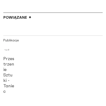
POWIĄZANE
Publikacje
Przes
trzen
ie
Sztu
ki -
Tanie
c