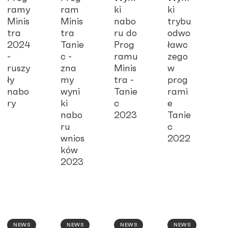
ramy
ram
ki
ki
Minis
Minis
nabo
trybu
tra
tra
ru do
odwo
2024
Tanie
Prog
ławc
-
c -
ramu
zego
ruszy
zna
Minis
w
ły
my
tra -
prog
nabo
wyni
Tanie
rami
ry
ki
c
e
nabo
2023
Tanie
ru
c
wnios
2022
ków
2023
NEWS
NEWS
NEWS
NEWS