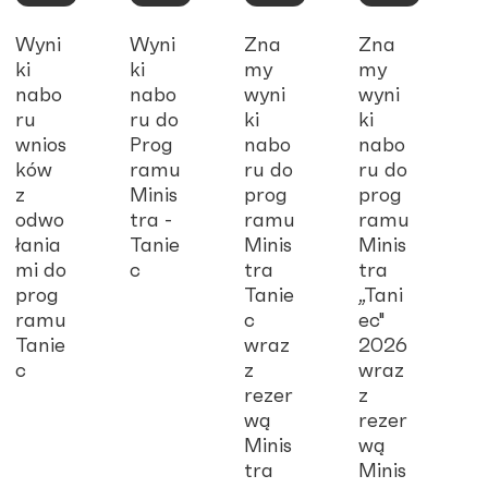
Wyni
Wyni
Zna
Zna
ki
ki
my
my
nabo
nabo
wyni
wyni
ru
ru do
ki
ki
wnios
Prog
nabo
nabo
ków
ramu
ru do
ru do
z
Minis
prog
prog
odwo
tra -
ramu
ramu
łania
Tanie
Minis
Minis
mi do
c
tra
tra
prog
Tanie
„Tani
ramu
c
ec"
Tanie
wraz
2026
c
z
wraz
rezer
z
wą
rezer
Minis
wą
tra
Minis