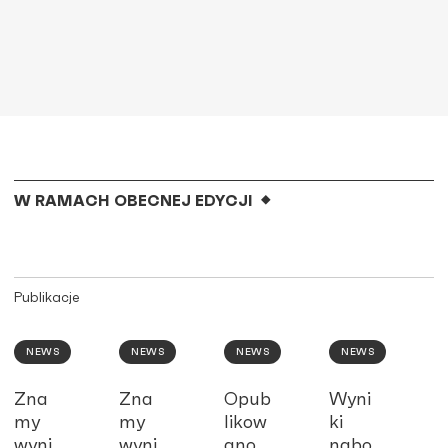
W RAMACH OBECNEJ EDYCJI
Publikacje
NEWS
NEWS
NEWS
NEWS
Zna
Zna
Opub
Wyni
my
my
likow
ki
wyni
wyni
ano
nabo