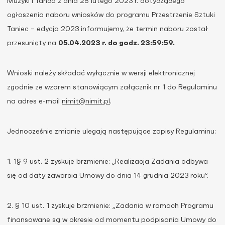
Muzyki i Tańca z dnia 28 lutego 2023 r. dotyczącego
ogłoszenia naboru wniosków do programu Przestrzenie Sztuki
Taniec – edycja 2023 informujemy, że termin naboru został
przesunięty na
05.04.2023 r. do godz. 23:59:59.
Wnioski należy składać wyłącznie w wersji elektronicznej
zgodnie ze wzorem stanowiącym załącznik nr 1 do Regulaminu
na adres e-mail
nimit@nimit.pl
.
Jednocześnie zmianie ulegają następujące zapisy Regulaminu:
1. 1§ 9 ust. 2 zyskuje brzmienie: „Realizacja Zadania odbywa
się od daty zawarcia Umowy do dnia 14 grudnia 2023 roku”.
2. § 10 ust. 1 zyskuje brzmienie: „Zadania w ramach Programu
finansowane są w okresie od momentu podpisania Umowy do