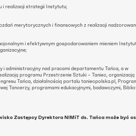
 realizacji strategii Instytutu;
zdań merytorycznych i finansowych z realizacji nadzorowan
acjonalnym i efektywnym gospodarowaniem mieniem Instytu
ganizacyjne;
 i administracyjny nad pracami departamentu Tańca, a w
ealizacją programu Przestrzenie Sztuki – Taniec, organizacją 
ngresu Tańca, działalnością portalu taniecpolska.pl, Progr
wej Tancerzy, programami edukacyjnymi, badawczymi, Biblio
isko Zastępcy Dyrektora NIMiT ds. Tańca może być os