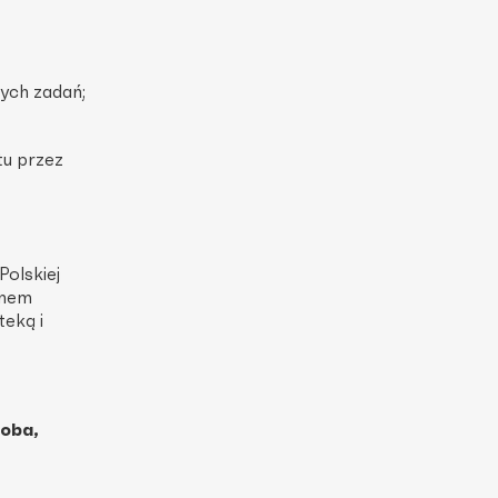
ych zadań;
tu przez
Polskiej
amem
teką i
oba,