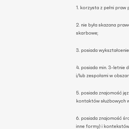
1. korzysta z pełni praw 
2. nie była skazana pr
skarbowe;
3. posiada wykształcenie
4. posiada min. 3-letni
i/lub zespołami w obszar
5. posiada znajomość ję
kontaktów służbowych w o
6. posiada znajomość śro
inne formy) i kontekstów