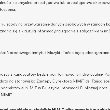
ralności za umyślne przestępstwo lub przestępstwo skarbow
łoszenia;
żeniu zgody na przetwarzanie danych osobowych w ramach k
nania się z klauzulą informacyjną zgodnie z załącznikiem nr 
ości Narodowego Instytut Muzyki i Tańca będą udostępniane
każdy z kandydatów będzie poinformowany indywidualnie. P
data na stanowisko Zastępy Dyrektora NIMiT ds. Tańca zos
podmiotowej NIMiT w Biuletynie Informacji Publicznej oraz
 NIMiT.
dać osobiście w siedzibie NIMiT albo przesłać w zaklej