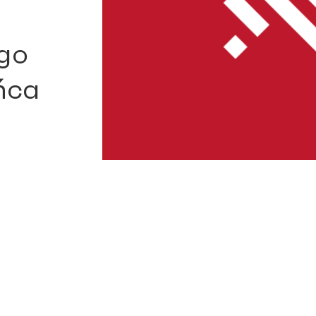
go
ańca