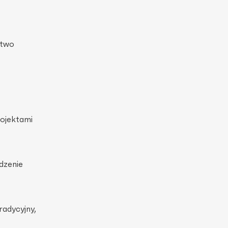
stwo
rojektami
dzenie
radycyjny,