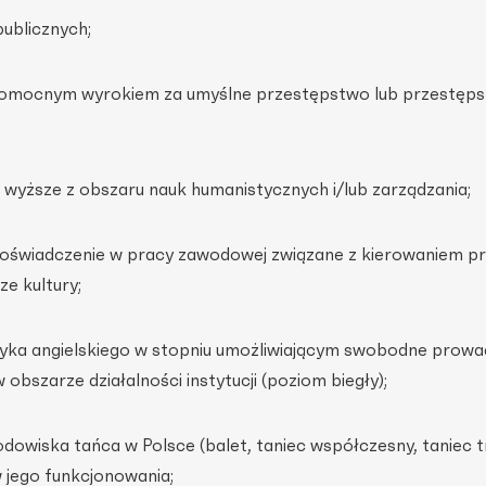
publicznych;
awomocnym wyrokiem za umyślne przestępstwo lub przestęp
 wyższe z obszaru nauk humanistycznych i/lub zarządzania;
e doświadczenie w pracy zawodowej związane z kierowaniem p
ze kultury;
zyka angielskiego w stopniu umożliwiającym swobodne prowa
bszarze działalności instytucji (poziom biegły);
dowiska tańca w Polsce (balet, taniec współczesny, taniec t
 jego funkcjonowania;