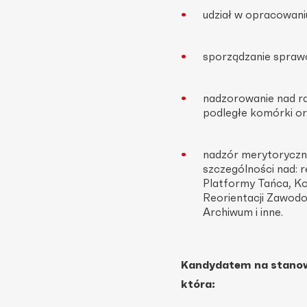
udział w opracowaniu i
sporządzanie sprawo
nadzorowanie nad r
podległe komórki or
nadzór merytoryczny
szczególności nad: r
Platformy Tańca, Ko
Reorientacji Zawodo
Archiwum i inne.
Kandydatem na stanow
która: