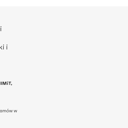
i
i i
IMiT,
ogramów w