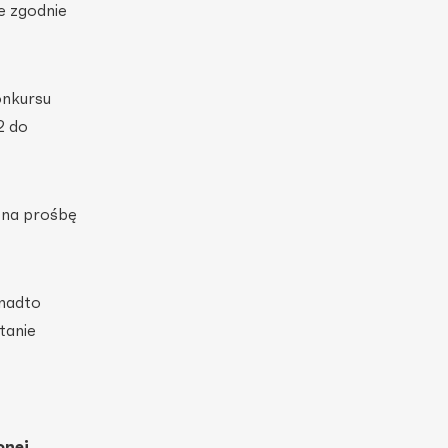
e zgodnie
onkursu
2 do
 na prośbę
onadto
tanie
onej