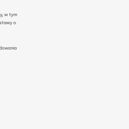
y, w tym
Ustawy o
udowania