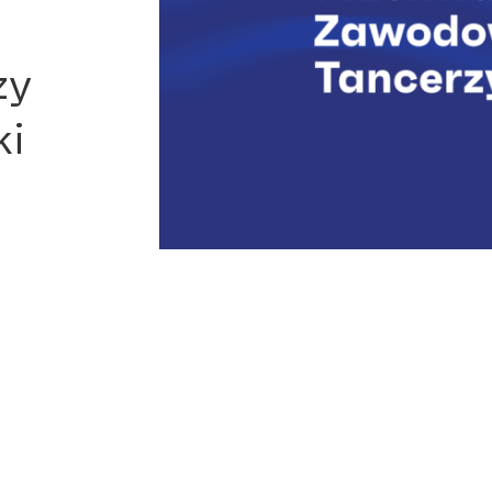
zy
ki