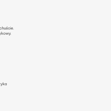
huście.
ykowy.
zyka