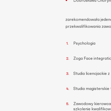
Dobrosława Choryń
zarekomendowała jedenaś
przekwalifikowania zaw
Psychologia
Zoga Face integrati
Studia licencjackie 
Studia magisterskie f
Zawodowy kierowca k
szkolenie kwalifiko