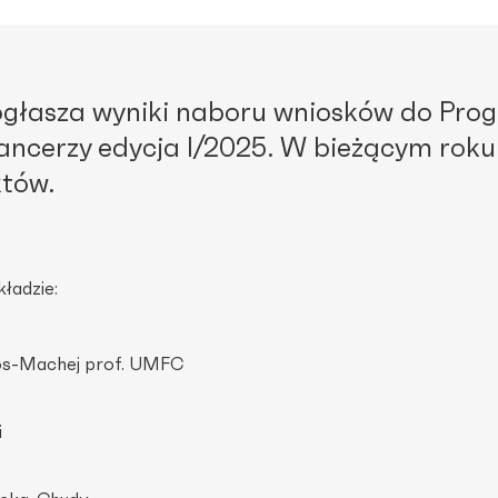
 ogłasza wyniki naboru wniosków do Pro
ncerzy edycja I/2025. W bieżącym roku
któw.
ładzie:
los-Machej prof. UMFC
i