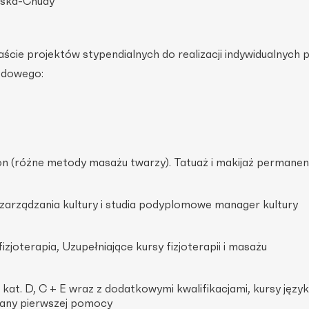
ska-Chudy
cie projektów stypendialnych do realizacji indywidualnych 
odowego:
on (różne metody masażu twarzy). Tatuaż i makijaż permane
z zarządzania kultury i studia podyplomowe manager kultury
izjoterapia, Uzupełniające kursy fizjoterapii i masażu
at. D, C + E wraz z dodatkowymi kwalifikacjami, kursy języ
wany pierwszej pomocy