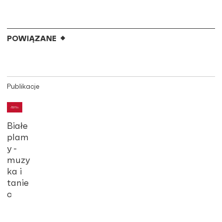
POWIĄZANE
Publikacje
Białe
plam
y -
muzy
ka i
tanie
c