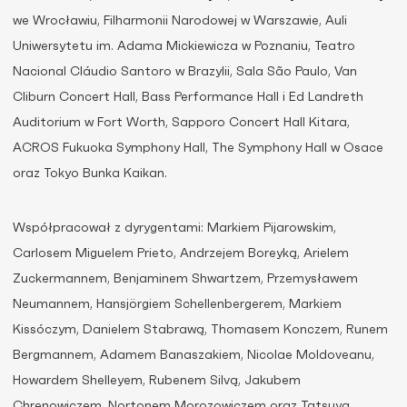
we Wrocławiu, Filharmonii Narodowej w Warszawie, Auli
Uniwersytetu im. Adama Mickiewicza w Poznaniu, Teatro
Nacional Cláudio Santoro w Brazylii, Sala São Paulo, Van
Cliburn Concert Hall, Bass Performance Hall i Ed Landreth
Auditorium w Fort Worth, Sapporo Concert Hall Kitara,
ACROS Fukuoka Symphony Hall, The Symphony Hall w Osace
oraz Tokyo Bunka Kaikan.
Współpracował z dyrygentami: Markiem Pijarowskim,
Carlosem Miguelem Prieto, Andrzejem Boreyką, Arielem
Zuckermannem, Benjaminem Shwartzem, Przemysławem
Neumannem, Hansjörgiem Schellenbergerem, Markiem
Kissóczym, Danielem Stabrawą, Thomasem Konczem, Runem
Bergmannem, Adamem Banaszakiem, Nicolae Moldoveanu,
Howardem Shelleyem, Rubenem Silvą, Jakubem
Chrenowiczem, Nortonem Morozowiczem oraz Tatsuyą