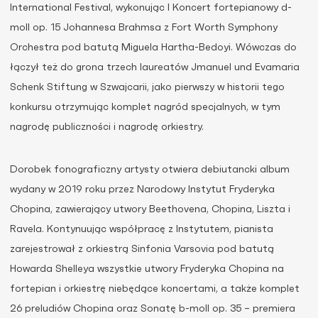
International Festival, wykonując I Koncert fortepianowy d-
moll op. 15 Johannesa Brahmsa z Fort Worth Symphony
Orchestra pod batutą Miguela Hartha-Bedoyi. Wówczas do
łączył też do grona trzech laureatów Jmanuel und Evamaria
Schenk Stiftung w Szwajcarii, jako pierwszy w historii tego
konkursu otrzymując komplet nagród specjalnych, w tym
nagrodę publiczności i nagrodę orkiestry.
Dorobek fonograficzny artysty otwiera debiutancki album
wydany w 2019 roku przez Narodowy Instytut Fryderyka
Chopina, zawierający utwory Beethovena, Chopina, Liszta i
Ravela. Kontynuując współpracę z Instytutem, pianista
zarejestrował z orkiestrą Sinfonia Varsovia pod batutą
Howarda Shelleya wszystkie utwory Fryderyka Chopina na
fortepian i orkiestrę niebędące koncertami, a także komplet
26 preludiów Chopina oraz Sonatę b-moll op. 35 – premiera