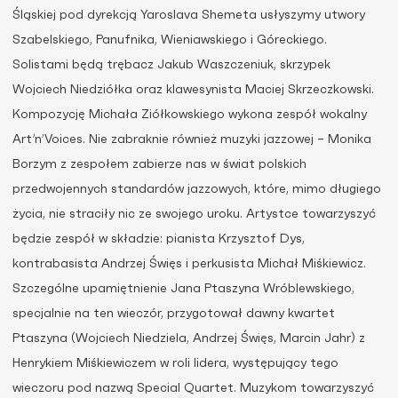
Śląskiej pod dyrekcją Yaroslava Shemeta usłyszymy utwory
Szabelskiego, Panufnika, Wieniawskiego i Góreckiego.
Solistami będą trębacz Jakub Waszczeniuk, skrzypek
Wojciech Niedziółka oraz klawesynista Maciej Skrzeczkowski.
Kompozycję Michała Ziółkowskiego wykona zespół wokalny
Art’n’Voices. Nie zabraknie również muzyki jazzowej – Monika
Borzym z zespołem zabierze nas w świat polskich
przedwojennych standardów jazzowych, które, mimo długiego
życia, nie straciły nic ze swojego uroku. Artystce towarzyszyć
będzie zespół w składzie: pianista Krzysztof Dys,
kontrabasista Andrzej Święs i perkusista Michał Miśkiewicz.
Szczególne upamiętnienie Jana Ptaszyna Wróblewskiego,
specjalnie na ten wieczór, przygotował dawny kwartet
Ptaszyna (Wojciech Niedziela, Andrzej Święs, Marcin Jahr) z
Henrykiem Miśkiewiczem w roli lidera, występujący tego
wieczoru pod nazwą Special Quartet. Muzykom towarzyszyć