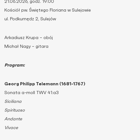
21.06.2026, godz. 19:00
Kościół pw. Świętego Floriana w Sulejowie
ul. Podkurnędz 2, Sulejów
Arkadiusz Krupa – obój
Michał Nagy – gitara
Program:
Georg Philipp Telemann (1681-1767)
Sonata a-moll TWV 41:a3
Siciliana
Spirituoso
Andante
Vivace