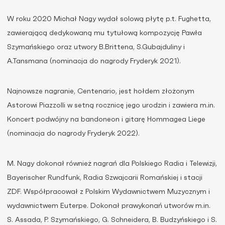
W roku 2020 Michał Nagy wydał solową płytę p.t. Fughetta,
zawierającą dedykowaną mu tytułową kompozycję Pawła
Szymańskiego oraz utwory B.Brittena, S.Gubajduliny i
A.Tansmana (nominacja do nagrody Fryderyk 2021).
Najnowsze nagranie, Centenario, jest hołdem złożonym
Astorowi Piazzolli w setną rocznicę jego urodzin i zawiera m.in.
Koncert podwójny na bandoneon i gitarę Hommagea Liege
(nominacja do nagrody Fryderyk 2022).
M. Nagy dokonał również nagrań dla Polskiego Radia i Telewizji,
Bayerischer Rundfunk, Radia Szwajcarii Romańskiej i stacji
ZDF. Współpracował z Polskim Wydawnictwem Muzycznym i
wydawnictwem Euterpe. Dokonał prawykonań utworów m.in.
S. Assada, P. Szymańskiego, G. Schneidera, B. Budzyńskiego i S.