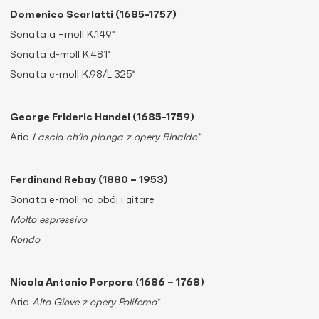
Domenico Scarlatti (1685-1757)
Sonata a –moll K.149*
Sonata d-moll K.481*
Sonata e-moll K.98/L.325*
George Frideric Handel (1685-1759)
Aria
Lascia ch’io pianga z opery Rinaldo*
Ferdinand Rebay (1880 – 1953)
Sonata e-moll na obój i gitarę
Molto espressivo
Rondo
Nicola Antonio Porpora (1686 – 1768)
Aria
Alto Giove z opery Polifemo*