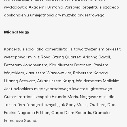
wykładowcą Akademii Sinfonia Varsovia, projektu służącego
doskonaleniu umiejętności gry muzyka orkiestrowego.
Michał Nagy
Koncertuje solo, jako kameralista i z towarzyszeniem orkiestr;
występował m.in. z Royal String Quartet, Arianną Savall,
Petterem Johansenem, Klaudiuszem Baranem, Pawłem
Wajrakiem, Januszem Wawrowskim, Robertem Kabarą,
Lilianną Stawarz, Arkadiuszem Krupą, Waldemarem Malickim.
Jest członkiem międzynarodowego kwartetu gitarowego
Guitar4mation i zespołu Hirundo Maris. Nagrywał m.in. dla
takich firm fonograficznych, jak Sony Music, Outhere, Dux,
Polskie Nagrania Edition, Carpe Diem Records, Gramola,
Immersive Sound.