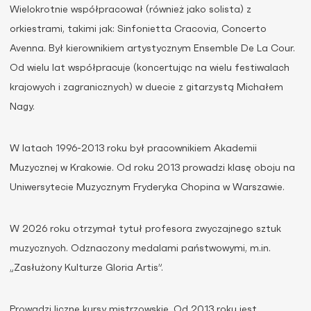
Wielokrotnie współpracował (również jako solista) z
orkiestrami, takimi jak: Sinfonietta Cracovia, Concerto
Avenna. Był kierownikiem artystycznym Ensemble De La Cour.
Od wielu lat współpracuje (koncertując na wielu festiwalach
krajowych i zagranicznych) w duecie z gitarzystą Michałem
Nagy.
W latach 1996-2013 roku był pracownikiem Akademii
Muzycznej w Krakowie. Od roku 2013 prowadzi klasę oboju na
Uniwersytecie Muzycznym Fryderyka Chopina w Warszawie.
W 2026 roku otrzymał tytuł profesora zwyczajnego sztuk
muzycznych. Odznaczony medalami państwowymi, m.in.
„Zasłużony Kulturze Gloria Artis”.
Prowadzi liczne kursy mistrzowskie. Od 2013 roku jest