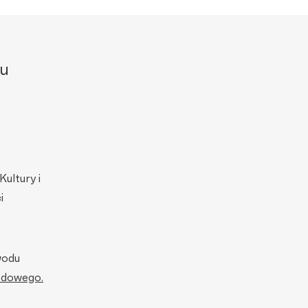
ru
Kultury i
i
wodu
rodowego.