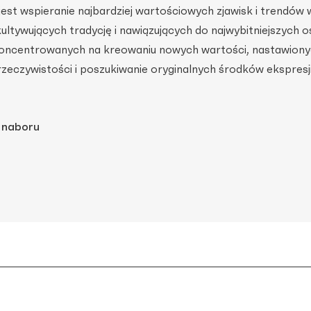
st wspieranie najbardziej wartościowych zjawisk i trendów 
ltywujących tradycję i nawiązujących do najwybitniejszych o
skoncentrowanych na kreowaniu nowych wartości, nastawiony
zeczywistości i poszukiwanie oryginalnych środków ekspresj
i naboru