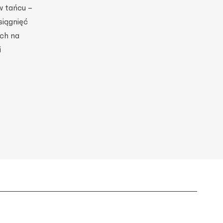
w tańcu –
siągnięć
ch na
i