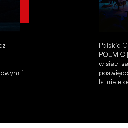
ez
Polskie 
POLMIC j
w sieci 
dowym i
poświęco
Istnieje 