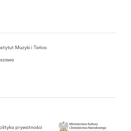
stytut Muzyki i Tańca
szawa
olityka prywatności