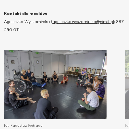
Kontakt dla mediów:
Agnieszka Wyszomirska (
agnieszka.wyszomirska@nimit.pl
; 887
240 011
fot. Radosław Pietraga
fo