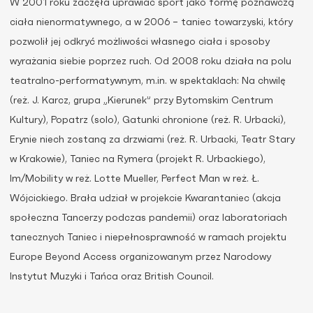
W 2001 roku zaczęła uprawiać sport jako formę poznawczą
ciała nienormatywnego, a w 2006 – taniec towarzyski, który
pozwolił jej odkryć możliwości własnego ciała i sposoby
wyrażania siebie poprzez ruch. Od 2008 roku działa na polu
teatralno-performatywnym, m.in. w spektaklach: Na chwilę
(reż. J. Karcz, grupa „Kierunek” przy Bytomskim Centrum
Kultury), Popatrz (solo), Gatunki chronione (reż. R. Urbacki),
Erynie niech zostaną za drzwiami (reż. R. Urbacki, Teatr Stary
w Krakowie), Taniec na Rymera (projekt R. Urbackiego),
Im/Mobility w reż. Lotte Mueller, Perfect Man w reż. Ł.
Wójcickiego. Brała udział w projekcie Kwarantaniec (akcja
społeczna Tancerzy podczas pandemii) oraz laboratoriach
tanecznych Taniec i niepełnosprawność w ramach projektu
Europe Beyond Access organizowanym przez Narodowy
Instytut Muzyki i Tańca oraz British Council.