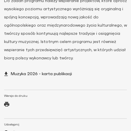
Do zadań programu należy wspieranie projektów, które oprócz
wysokiego poziomu artystycznego wyróżniają się oryginalną i
spójną koncepcją, wprowadzają nową jakość do
ogólnopolskiego oraz międzynarodowego życia kulturalnego, w
twórczy sposób kontynuują najlepsze tradycje i osiągnięcia
kultury muzycznej. Istotnym celem programu jest również
wspieranie tych przedsięwzięć artystycznych, w których udział
biorą polscy wykonawcy lub twórcy.
Muzyka 2026 - karta publikacji
Wersja do druku
Udostępnij