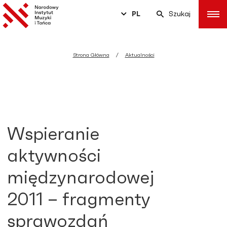
PL
Szukaj
Strona Główna
Aktualności
Wspieranie
aktywności
międzynarodowej
2011 – fragmenty
sprawozdań