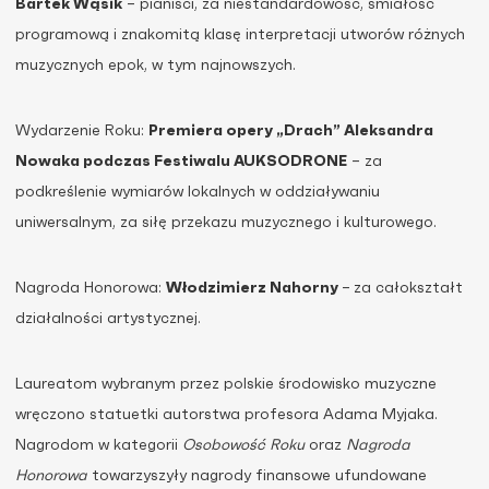
Bartek Wąsik
– pianiści, za niestandardowość, śmiałość
programową i znakomitą klasę interpretacji utworów różnych
muzycznych epok, w tym najnowszych.
Wydarzenie Roku:
Premiera opery „Drach” Aleksandra
Nowaka podczas Festiwalu AUKSODRONE
– za
podkreślenie wymiarów lokalnych w oddziaływaniu
uniwersalnym, za siłę przekazu muzycznego i kulturowego.
Nagroda Honorowa:
Włodzimierz Nahorny
–
za całokształt
działalności artystycznej.
Laureatom wybranym przez polskie środowisko muzyczne
wręczono statuetki autorstwa profesora Adama Myjaka.
Nagrodom w kategorii
Osobowość Roku
oraz
Nagroda
Honorowa
towarzyszyły nagrody finansowe ufundowane