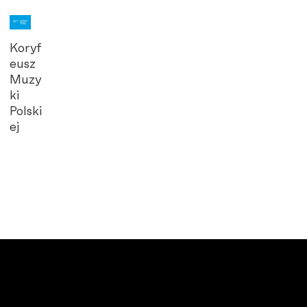
Koryf
eusz
Muzy
ki
Polski
ej