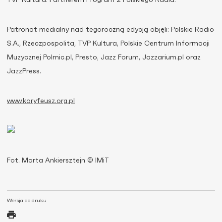
TVP Kultura. Partnerem Program 2 Polskiego Radia.
Patronat medialny nad tegoroczną edycją objęli: Polskie Radio
S.A., Rzeczpospolita, TVP Kultura, Polskie Centrum Informacji
Muzycznej Polmic.pl, Presto, Jazz Forum, Jazzarium.pl oraz
JazzPress.
www.koryfeusz.org.pl
Fot. Marta Ankiersztejn © IMiT
Wersja do druku