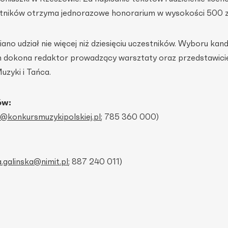
estników otrzyma jednorazowe honorarium w wysokości 500 z
no udział nie więcej niż dziesięciu uczestników. Wyboru ka
h dokona redaktor prowadzący warsztaty oraz przedstawici
zyki i Tańca.
ów:
o@konkursmuzykipolskiej.pl
; 785 360 000)
a.galinska@nimit.pl
; 887 240 011)