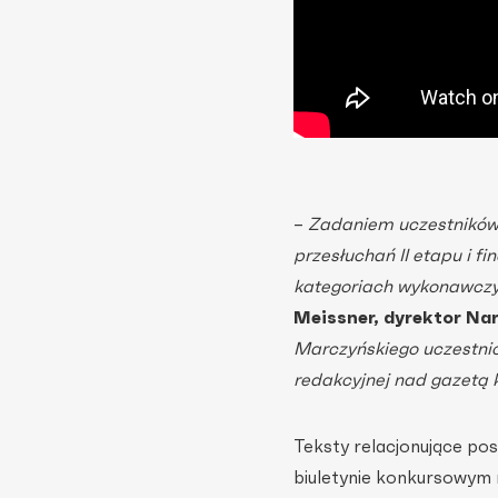
–
Zadaniem uczestników w
przesłuchań II etapu i 
kategoriach wykonawczyc
Meissner, dyrektor Na
Marczyńskiego uczestnic
redakcyjnej nad gazetą 
Teksty relacjonujące po
biuletynie konkursowym 