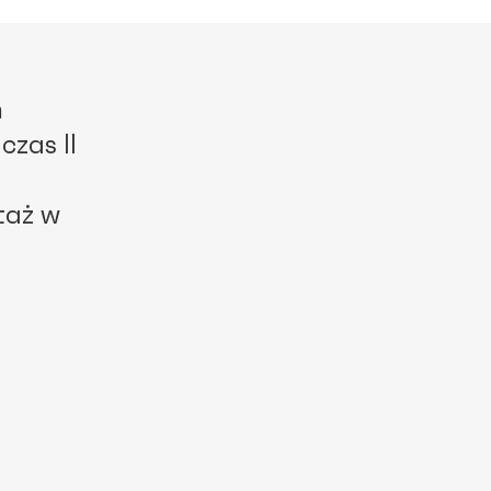
m
zas II
taż w