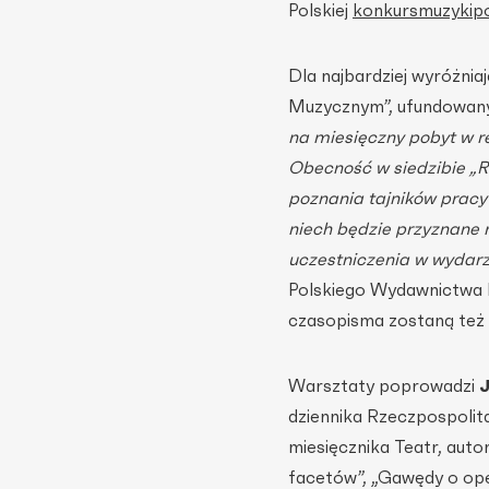
Polskiej
konkursmuzykipol
Dla najbardziej wyróżnia
Muzycznym”, ufundowany
na miesięczny pobyt w r
Obecność w siedzibie „R
poznania tajników prac
niech będzie przyznane
uczestniczenia w wydar
Polskiego Wydawnictwa 
czasopisma zostaną też 
Warsztaty poprowadzi
dziennika Rzeczpospolit
miesięcznika Teatr, auto
facetów”, „Gawędy o op