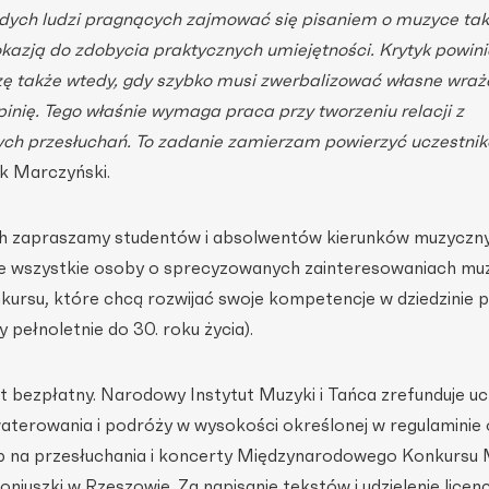
dych ludzi pragnących zajmować się pisaniem o muzyce tak
okazją do zdobycia praktycznych umiejętności. Krytyk powin
ę także wtedy, gdy szybko musi zwerbalizować własne wraż
inię. Tego właśnie wymaga praca przy tworzeniu relacji z
ych przesłuchań. To zadanie zamierzam powierzyć uczestni
k Marczyński.
ch zapraszamy studentów i absolwentów kierunków muzyczny
że wszystkie osoby o sprecyzowanych zainteresowaniach mu
kursu, które chcą rozwijać swoje kompetencje w dziedzinie p
 pełnoletnie do 30. roku życia).
st bezpłatny. Narodowy Instytut Muzyki i Tańca zrefunduje u
terowania i podróży w wysokości określonej w regulaminie 
p na przesłuchania i koncerty Międzynarodowego Konkursu 
oniuszki w Rzeszowie. Za napisanie tekstów i udzielenie licencj