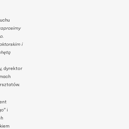
Ruchu
zaprosimy
o.
ktorskim i
chętą
y, dyrektor
amach
rsztatów.
zent
o” i
ch
ckiem