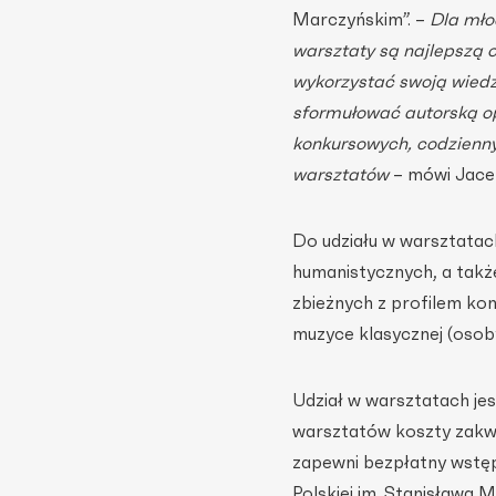
Marczyńskim”. –
Dla mło
warsztaty są najlepszą 
wykorzystać swoją wiedz
sformułować autorską op
konkursowych, codzienn
warsztatów
– mówi Jace
Do udziału w warsztata
humanistycznych, a tak
zbieżnych z profilem kon
muzyce klasycznej (osoby
Udział w warsztatach je
warsztatów koszty zakwa
zapewni bezpłatny wstę
Polskiej im. Stanisława M