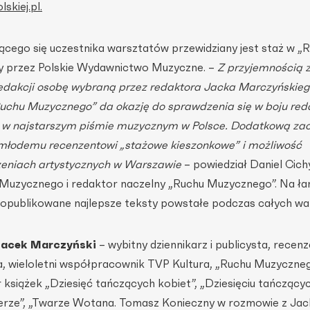
skiej.pl.
jącego się uczestnika warsztatów przewidziany jest staż w „
 przez Polskie Wydawnictwo Muzyczne. –
Z przyjemnością 
edakcji osobę wybraną przez redaktora Jacka Marczyńskieg
uchu Muzycznego” da okazję do sprawdzenia się w boju reda
y w najstarszym piśmie muzycznym w Polsce. Dodatkową za
 młodemu recenzentowi „stażowe kieszonkowe” i możliwość
zeniach artystycznych w Warszawie
– powiedział Daniel Cich
Muzycznego i redaktor naczelny „Ruchu Muzycznego”. Na ł
opublikowane najlepsze teksty powstałe podczas całych wa
Jacek Marczyński
– wybitny dziennikarz i publicysta, recen
a, wieloletni współpracownik TVP Kultura, „Ruchu Muzyczneg
r książek „Dziesięć tańczących kobiet”, „Dziesięciu tańczący
erze”, „Twarze Wotana. Tomasz Konieczny w rozmowie z Ja