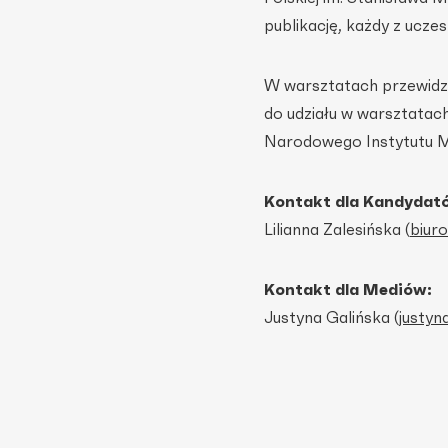
publikację, każdy z ucz
W warsztatach przewidzia
do udziału w warsztatac
Narodowego Instytutu Mu
Kontakt dla Kandydat
Lilianna Zalesińska (
biur
Kontakt dla Mediów:
Justyna Galińska (
justyn