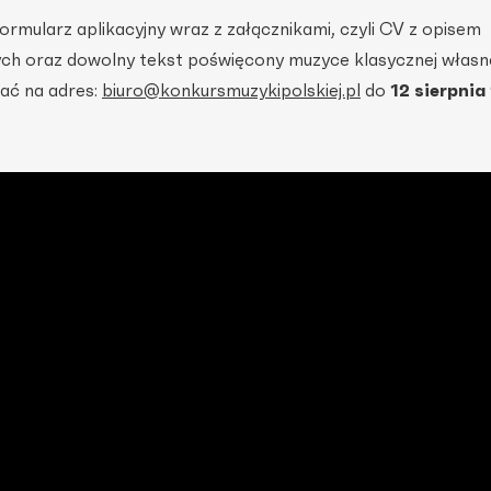
ormularz aplikacyjny wraz z załącznikami, czyli CV z opisem
ch oraz dowolny tekst poświęcony muzyce klasycznej włas
łać na adres:
biuro@konkursmuzykipolskiej.pl
do
12 sierpnia