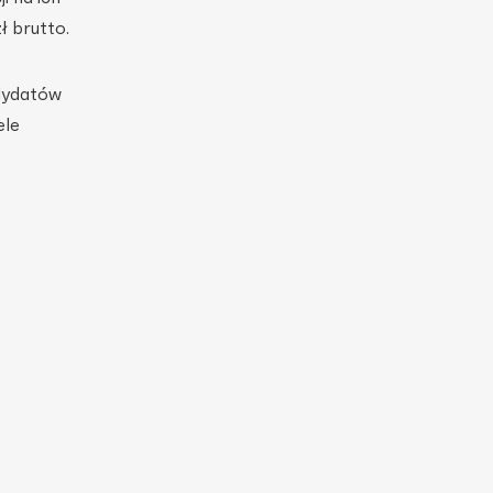
ł brutto.
ndydatów
ele