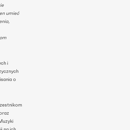
ie
ien umieć
enia,
kom
ch i
zycznych
isania o
czestnikom
oraz
Muzyki
i na ich