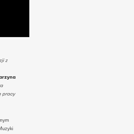
ji z
arzyna
ra
ę pracy
nnym
Muzyki