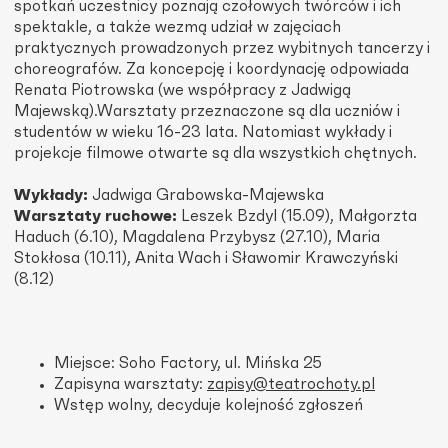
spotkań uczestnicy poznają czołowych twórców i ich
spektakle, a także wezmą udział w zajęciach
praktycznych prowadzonych przez wybitnych tancerzy i
choreografów. Za koncepcję i koordynację odpowiada
Renata Piotrowska (we współpracy z Jadwigą
Majewską).Warsztaty przeznaczone są dla uczniów i
studentów w wieku 16-23 lata. Natomiast wykłady i
projekcje filmowe otwarte są dla wszystkich chętnych.
Wykłady:
Jadwiga Grabowska-Majewska
Warsztaty ruchowe:
Leszek Bzdyl (15.09), Małgorzta
Haduch (6.10), Magdalena Przybysz (27.10), Maria
Stokłosa (10.11), Anita Wach i Sławomir Krawczyński
(8.12)
Miejsce: Soho Factory, ul. Mińska 25
Zapisyna warsztaty:
zapisy@teatrochoty.pl
Wstęp wolny, decyduje kolejność zgłoszeń