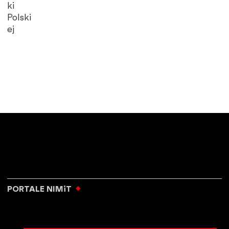
ki
Polski
ej
PORTALE NIMiT