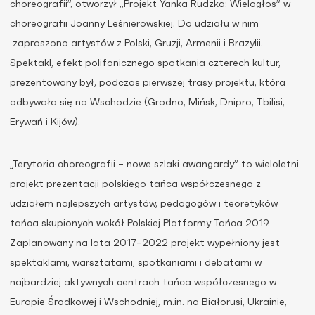
choreografii”, otworzył „Projekt Yanka Rudzka: Wielogłos” w
choreografii Joanny Leśnierowskiej. Do udziału w nim
zaproszono artystów z Polski, Gruzji, Armenii i Brazylii.
Spektakl, efekt polifonicznego spotkania czterech kultur,
prezentowany był, podczas pierwszej trasy projektu, która
odbywała się na Wschodzie (Grodno, Mińsk, Dnipro, Tbilisi,
Erywań i Kijów).
„Terytoria choreografii – nowe szlaki awangardy” to wieloletni
projekt prezentacji polskiego tańca współczesnego z
udziałem najlepszych artystów, pedagogów i teoretyków
tańca skupionych wokół Polskiej Platformy Tańca 2019.
Zaplanowany na lata 2017–2022 projekt wypełniony jest
spektaklami, warsztatami, spotkaniami i debatami w
najbardziej aktywnych centrach tańca współczesnego w
Europie Środkowej i Wschodniej, m.in. na Białorusi, Ukrainie,