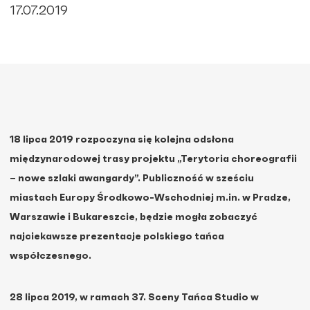
17.07.2019
18 lipca 2019 rozpoczyna się kolejna odsłona
międzynarodowej trasy projektu „Terytoria choreografii
– nowe szlaki awangardy”. Publiczność w sześciu
miastach Europy Środkowo-Wschodniej m.in. w Pradze,
Warszawie i Bukareszcie, będzie mogła zobaczyć
najciekawsze prezentacje polskiego tańca
współczesnego.
28 lipca 2019, w ramach 37. Sceny Tańca Studio w