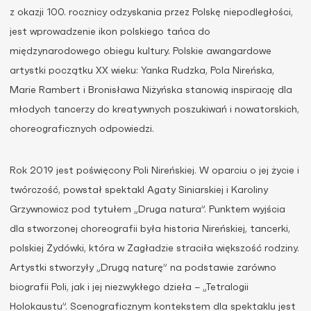
z okazji 100. rocznicy odzyskania przez Polskę niepodległości,
jest wprowadzenie ikon polskiego tańca do
międzynarodowego obiegu kultury. Polskie awangardowe
artystki początku XX wieku: Yanka Rudzka, Pola Nireńska,
Marie Rambert i Bronisława Niżyńska stanowią inspirację dla
młodych tancerzy do kreatywnych poszukiwań i nowatorskich,
choreograficznych odpowiedzi.
Rok 2019 jest poświęcony Poli Nireńskiej. W oparciu o jej życie i
twórczość, powstał spektakl Agaty Siniarskiej i Karoliny
Grzywnowicz pod tytułem „Druga natura”. Punktem wyjścia
dla stworzonej choreografii była historia Nireńskiej, tancerki,
polskiej Żydówki, która w Zagładzie straciła większość rodziny.
Artystki stworzyły „Drugą naturę” na podstawie zarówno
biografii Poli, jak i jej niezwykłego dzieła − „Tetralogii
Holokaustu”. Scenograficznym kontekstem dla spektaklu jest