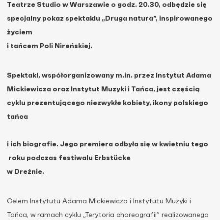
Teatrze Studio w Warszawie o godz. 20.30, odbędzie się
specjalny pokaz spektaklu „Druga natura”, inspirowanego
życiem
i tańcem Poli Nireńskiej.
Spektakl, współorganizowany m.in. przez Instytut Adama
Mickiewicza oraz Instytut Muzyki i Tańca, jest częścią
cyklu prezentującego niezwykłe kobiety, ikony polskiego
tańca
i ich biografie. Jego premiera odbyła się w kwietniu tego
roku podczas festiwalu Erbstücke
w Dreźnie.
Celem Instytutu Adama Mickiewicza i Instytutu Muzyki i
Tańca, w ramach cyklu „Terytoria choreografii” realizowanego