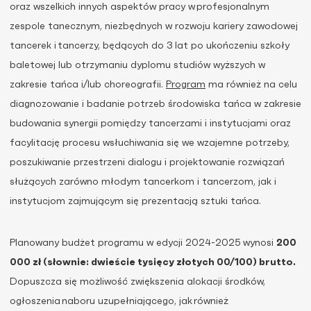
oraz wszelkich innych aspektów pracy w profesjonalnym
zespole tanecznym, niezbędnych w rozwoju kariery zawodowej
tancerek i tancerzy, będących do 3 lat po ukończeniu szkoły
baletowej lub otrzymaniu dyplomu studiów wyższych w
zakresie tańca i/lub choreografii.
Program
ma również na celu
diagnozowanie i badanie potrzeb środowiska tańca w zakresie
budowania synergii pomiędzy tancerzami i instytucjami oraz
facylitację procesu wsłuchiwania się we wzajemne potrzeby,
poszukiwanie przestrzeni dialogu i projektowanie rozwiązań
służących zarówno młodym tancerkom i tancerzom, jak i
instytucjom zajmującym się prezentacją sztuki tańca.
Planowany budżet programu w edycji 2024-2025 wynosi
200
000 zł (słownie: dwieście tysięcy złotych 00/100) brutto.
Dopuszcza się możliwość zwiększenia alokacji środków,
ogłoszenia
naboru uzupełniającego, jak również