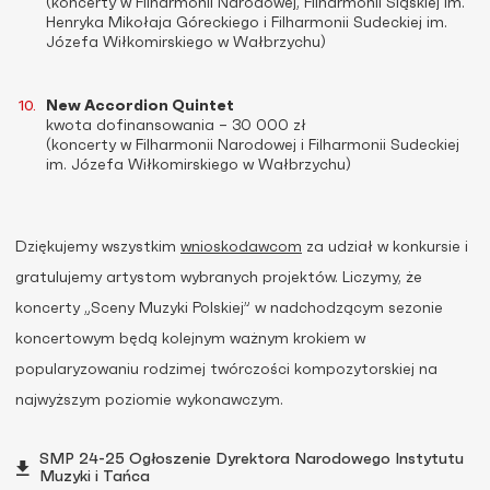
(koncerty w Filharmonii Narodowej, Filharmonii Śląskiej im.
Henryka Mikołaja Góreckiego i Filharmonii Sudeckiej im.
Józefa Wiłkomirskiego w Wałbrzychu)
New Accordion Quintet
kwota dofinansowania – 30 000 zł
(koncerty w Filharmonii Narodowej i Filharmonii Sudeckiej
im. Józefa Wiłkomirskiego w Wałbrzychu)
Dziękujemy wszystkim
wnioskodawcom
za udział w konkursie i
gratulujemy artystom wybranych projektów. Liczymy, że
koncerty „Sceny Muzyki Polskiej” w nadchodzącym sezonie
koncertowym będą kolejnym ważnym krokiem w
popularyzowaniu rodzimej twórczości kompozytorskiej na
najwyższym poziomie wykonawczym.
SMP 24-25 Ogłoszenie Dyrektora Narodowego Instytutu
Muzyki i Tańca