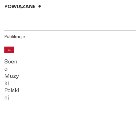
POWIĄZANE
Publikacje
Scen
a
Muzy
ki
Polski
ej