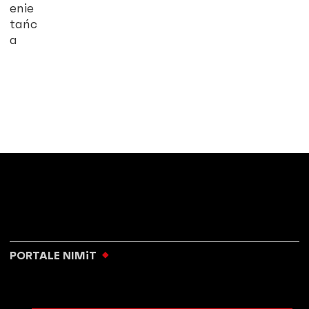
enie
tańc
a
PORTALE NIMiT