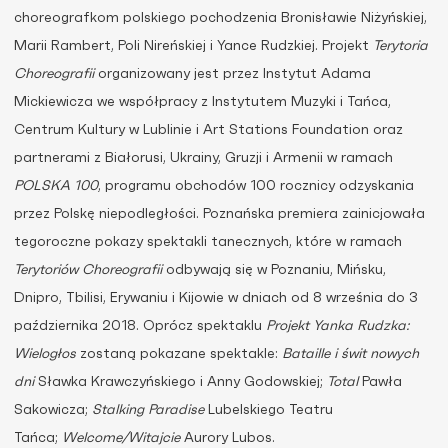
choreografkom polskiego pochodzenia Bronisławie Niżyńskiej,
Marii Rambert, Poli Nireńskiej i Yance Rudzkiej. Projekt
Terytoria
Choreografii
organizowany jest przez Instytut Adama
Mickiewicza we współpracy z Instytutem Muzyki i Tańca,
Centrum Kultury w Lublinie i Art Stations Foundation oraz
partnerami z Białorusi, Ukrainy, Gruzji i Armenii w ramach
POLSKA 100
, programu obchodów 100 rocznicy odzyskania
przez Polskę niepodległości. Poznańska premiera zainicjowała
tegoroczne pokazy spektakli tanecznych, które w ramach
Terytoriów Choreografii
odbywają się w Poznaniu, Mińsku,
Dnipro, Tbilisi, Erywaniu i Kijowie w dniach od 8 września do 3
października 2018. Oprócz spektaklu
Projekt Yanka Rudzka:
Wielogłos
zostaną pokazane spektakle:
Bataille i świt nowych
dni
Sławka Krawczyńskiego i Anny Godowskiej;
Total
Pawła
Sakowicza;
Stalking Paradise
Lubelskiego Teatru
Tańca;
Welcome/Witajcie
Aurory Lubos.