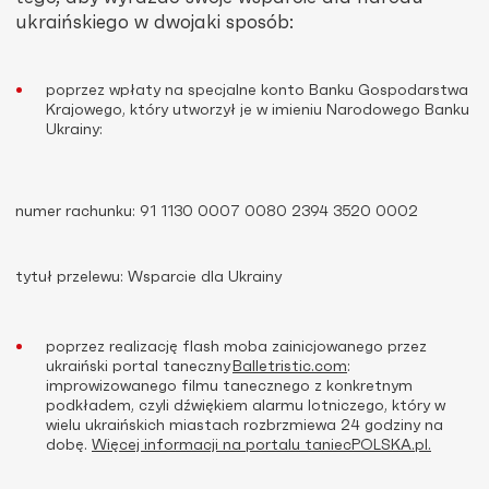
ukraińskiego w dwojaki sposób:
poprzez wpłaty na specjalne konto
Banku Gospodarstwa
Krajowego, który utworzył je w imieniu Narodowego Banku
Ukrainy:
numer rachunku: 91 1130 0007 0080 2394 3520 0002
tytuł przelewu: Wsparcie dla Ukrainy
poprzez realizację flash moba zainicjowanego przez
ukraiński
portal taneczny
Balletristic.com
:
improwizowanego filmu tanecznego z konkretnym
podkładem, czyli dźwiękiem alarmu lotniczego, który w
wielu ukraińskich miastach rozbrzmiewa 24 godziny na
dobę.
Więcej informacji na portalu taniecPOLSKA.pl.