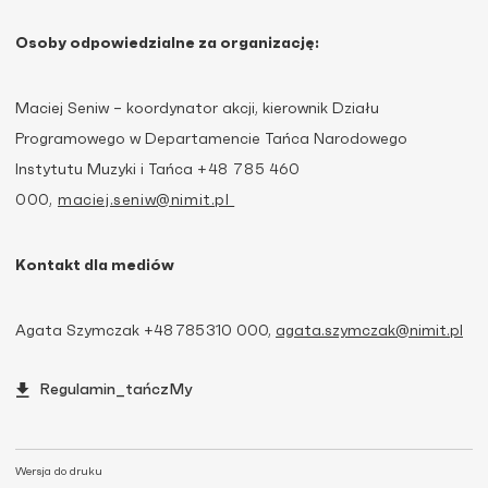
Osoby odpowiedzialne za organizację:
Maciej Seniw – koordynator akcji, kierownik Działu
Programowego w Departamencie Tańca Narodowego
Instytutu Muzyki i Tańca
+48
785 460
000,
maciej.seniw@nimit.pl
Kontakt dla mediów
Agata Szymczak +48
785
310 000,
agata.szymczak@nimit.pl
Regulamin_tańczMy
Wersja do druku