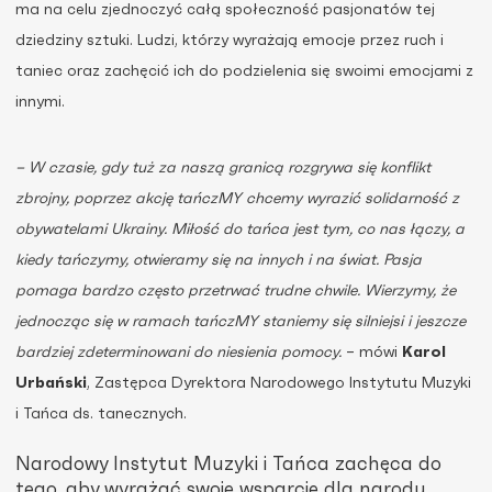
ma na celu zjednoczyć całą społeczność pasjonatów tej
dziedziny sztuki. Ludzi, którzy wyrażają emocje przez ruch i
taniec oraz zachęcić ich do podzielenia się swoimi emocjami z
innymi.
– W czasie, gdy tuż za naszą granicą rozgrywa się konflikt
zbrojny, poprzez akcję tańczMY chcemy wyrazić solidarność z
obywatelami Ukrainy. Miłość do tańca jest tym, co nas łączy, a
kiedy tańczymy, otwieramy się na innych i na świat. Pasja
pomaga bardzo często przetrwać trudne chwile. Wierzymy, że
jednocząc się w ramach tańczMY staniemy się silniejsi i jeszcze
bardziej zdeterminowani do niesienia pomocy.
– mówi
Karol
Urbański
, Zastępca Dyrektora Narodowego Instytutu Muzyki
i Tańca ds. tanecznych.
Narodowy Instytut Muzyki i Tańca zachęca do
tego, aby wyrażać swoje wsparcie dla narodu