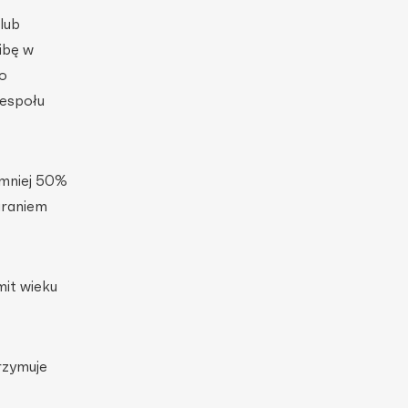
lub
ibę w
o
zespołu
jmniej 50%
graniem
mit wieku
rzymuje