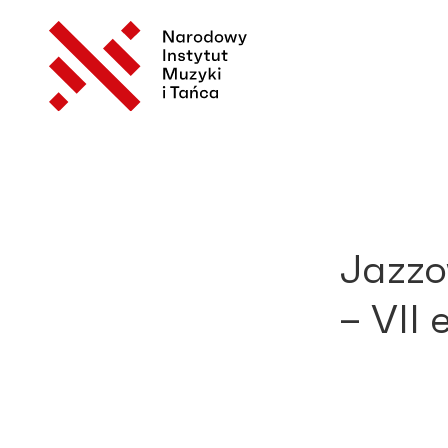
Jazzo
– VII 