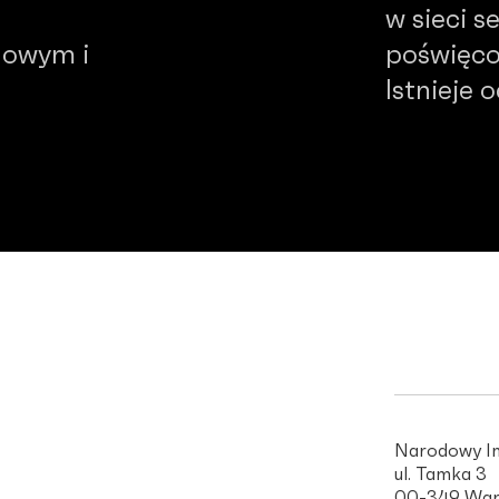
w sieci 
dowym i
poświęco
Istnieje 
Narodowy In
ul. Tamka 3
00-349 War