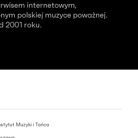
serwisem internetowym,
nym polskiej muzyce poważnej.
od 2001 roku.
stytut Muzyki i Tańca
szawa