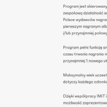
Program jest skierowany
zespołową działalność a
Polsce wydawców nagrań
pierwszym nagranym albu
i/lub przynajmniej połow
Program pełni funkcję a
czasu trwania nagrania 
przynajmniej 1 nowego u
Maksymalny wiek uczestni
dotyczy każdego członka
Dzięki współpracy IMiT i
możliwość zaprezentowa