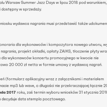
alu Warsaw Summer Jazz Days w lipcu 2018 pod warunkiem,
 dostępny w sprzedaży.
niosku wydawca nagrania musi przedstawić także udokume
honoraria dla wykonawców i kompozytora nowego utworu, wy
 nagrania, projekt okładki, opłaty ZAIKS, tłoczenie płyty wra
ia dla wykonawców koncertu promocyjnego w kwocie nie
azowo 20 000 zł netto w formie umowy z wydawcą nagrań.
eń (formularz aplikacyjny wraz z załącznikami i materiałem
cie mp3 lub wave, o długości nie przekraczającej łącznie 2
ada 2017
roku, zaś termin wyboru wniosków 31 stycznia 201
u decyduje data stempla pocztowego.