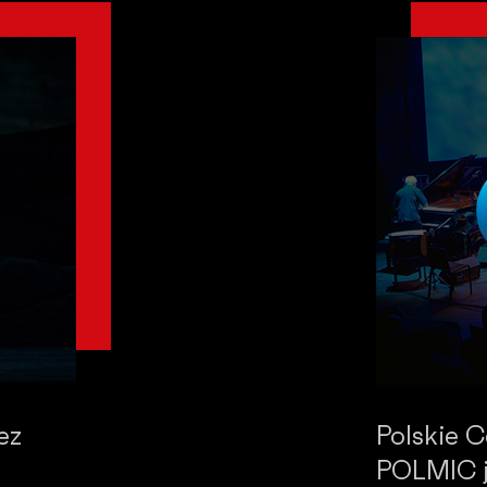
ez
Polskie 
POLMIC j