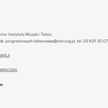
tor Instytutu Muzyki i Tańca
 ds. programowych (alina.swies@imit.org.pl, tel. 22 829 20 07
MISJI
 WNIOSKI
a: