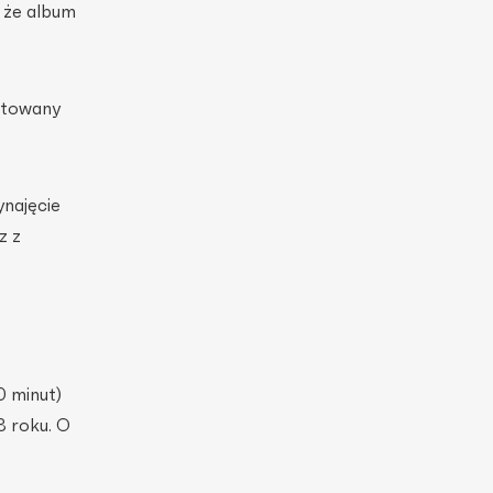
 że album
ntowany
najęcie
z z
0 minut)
8 roku. O