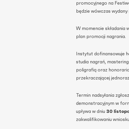
promocyjnego na Festiw
będzie wówczas wydany i
W momencie składania w
plan promocji nagrania.
Instytut dofinansowuje 
studia nagrań, mastering
poligrafią oraz honorar
przekraczającej jednor
Termin nadsyłania zgłosz
demonstracyjnym w forma
upływa w dniu
30 listop
zakwalifikowaniu wniosk