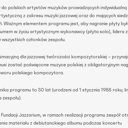
 do polskich artystów muzyków prowadzących indywidualną 
rtystyczną z zakresu muzyki jazzowej oraz do mających siedz
. Ważnym elementem programu jest, aby nagranie płyty był
mem w życiu artystycznym wykonawcy (płyta solo), lidera 
y wszystkich członków zespołu.
nimacyjną dla jazzowej twórczości kompozytorskiej – przyna
musi zostać poświęcone muzyce polskiej z obligatoryjnym na
tworu polskiego kompozytora.
ka programu to 30 lat (urodzeni od 1 stycznia 1988 roku; li
 zespołu).
 Fundacji Jazzarium, w ramach realizacji programu zespół ot
nia materiału z debiutanckiego albumu podczas koncertu