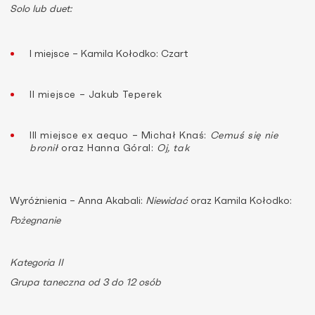
Solo lub duet:
I miejsce – Kamila Kołodko: Czart
II miejsce – Jakub Teperek
III miejsce ex aequo – Michał Knaś:
Cemuś się nie
bronił
oraz Hanna Góral:
Oj, tak
Wyróżnienia – Anna Akabali:
Niewidać
oraz Kamila Kołodko:
Pożegnanie
Kategoria II
Grupa taneczna od 3 do 12 osób