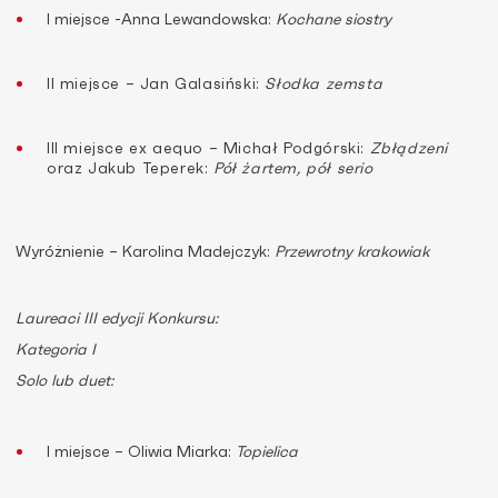
I miejsce -Anna Lewandowska:
Kochane siostry
II miejsce – Jan Galasiński:
Słodka zemsta
III miejsce ex aequo – Michał Podgórski:
Zbłądzeni
oraz Jakub Teperek:
Pół żartem, pół serio
Wyróżnienie – Karolina Madejczyk:
Przewrotny krakowiak
Laureaci III edycji Konkursu:
Kategoria I
Solo lub duet:
I miejsce – Oliwia Miarka:
Topielica