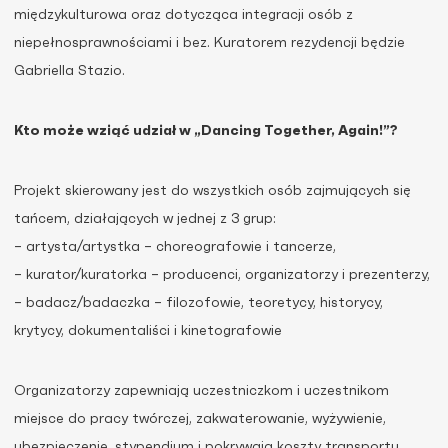
międzykulturowa oraz dotycząca integracji osób z
niepełnosprawnościami i bez. Kuratorem rezydencji będzie
Gabriella Stazio.
Kto może wziąć udział w „Dancing Together, Again!”?
Projekt skierowany jest do wszystkich osób zajmujących się
tańcem, działających w jednej z 3 grup:
– artysta/artystka – choreografowie i tancerze,
– kurator/kuratorka – producenci, organizatorzy i prezenterzy,
– badacz/badaczka – filozofowie, teoretycy, historycy,
krytycy, dokumentaliści i kinetografowie
Organizatorzy zapewniają uczestniczkom i uczestnikom
miejsce do pracy twórczej, zakwaterowanie, wyżywienie,
ubezpieczenie, stypendium i pokrywają koszty transportu.