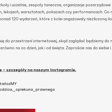
szkoły i uczelnie, zespoły taneczne, organizacje pozarządowe
h, lekcjach, warsztatach, pokazach czy performancach. Co 
onad 120 wydarzeń, które z kolei angażowały niezliczoną il
ię do przestrzeni internetowej, skąd zaglądać będziemy do m
równo na co dzień, jak i od święta. Zaproście nas do siebie i
e – szczegóły na naszym Instagramie.
 tańczMY
odzica,_opiekuna_prawnego