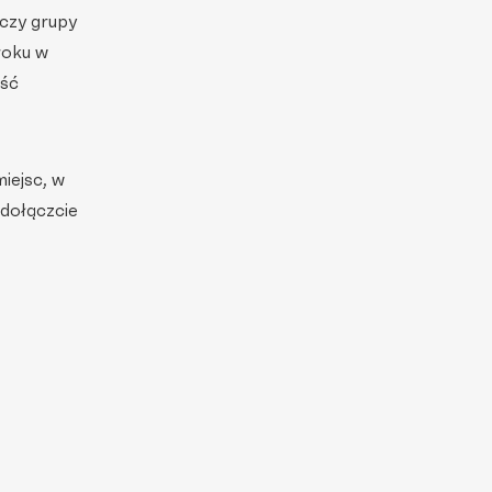
 czy grupy
roku w
ość
iejsc, w
 dołączcie