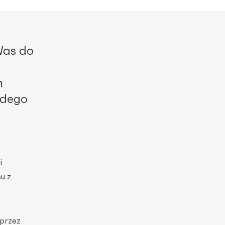
Was do
h
żdego
i
u z
 przez