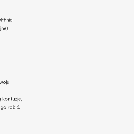
OFFnia
jne)
zwoju
 kontuzje,
 go robić.