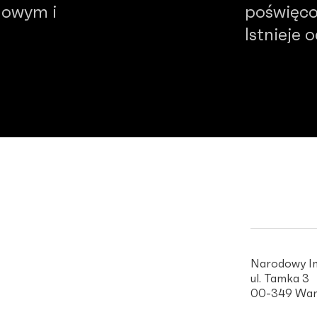
dowym i
poświęco
Istnieje 
Narodowy In
ul. Tamka 3
00-349 War