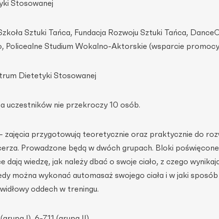
yki Stosowanej
 Szkoła Sztuki Tańca, Fundacja Rozwoju Sztuki Tańca, Dance
, Policealne Studium Wokalno-Aktorskie (wsparcie promocy
trum Dietetyki Stosowanej
a uczestników nie przekroczy 10 osób.
– zajęcia przygotowują teoretycznie oraz praktycznie do ro
cerza. Prowadzone będą w dwóch grupach. Bloki poświęcone
 dają wiedzę, jak należy dbać o swoje ciało, z czego wynikają
 kiedy można wykonać automasaż swojego ciała i w jaki sposób
awidłowy oddech w treningu.
(grupa I), 6-7.11 (grupa II)