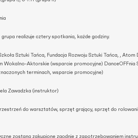
nia
 grupa realizuje cztery spotkania, każde godziny.
 Szkoła Sztuki Tańca, Fundacja Rozwoju Sztuki Tańca, , Atom
dium Wokalno-Aktorskie (wsparcie promocyjne) DanceOFFnia
yznaczonych terminach, wsparcie promocyjne)
ela Zawadzka (instruktor)
przestrzeń do warsztatów, sprzęt grający, sprzęt do rolowani
yczne zostaną zakupione zgodnie z zapotrzebowaniem instru