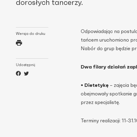
dorosłych tancerzy.
Odpowiadając na postulat
Wersja do druku
tańcem uruchomiono proj
Nabór do grup będzie pr
Udostępnij
Dwa filary działań za
• Dietetykę
– zajęcia b
obejmowały spotkanie gr
przez specjalistę.
Terminy realizacji: 11-31.