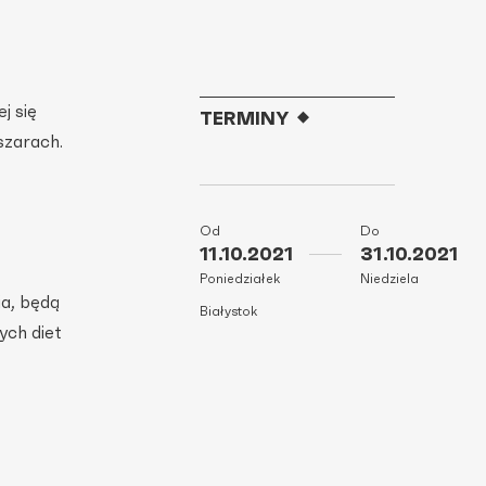
j się
TERMINY
szarach.
Od
Do
11.10.2021
31.10.2021
Poniedziałek
Niedziela
ia, będą
Białystok
ych diet