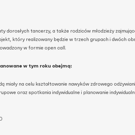
y dorosłych tancerzy, a także rodziców młodzieży zajmujące
ekt, który realizowany będzie w trzech grupach i dwóch ob
owadzony w formie open call.
planowane w tym roku obejmą:
ędą miały na celu kształtowanie nawyków zdrowego odżywian
upowe oraz spotkania indywidualne i planowanie indywidualn
10