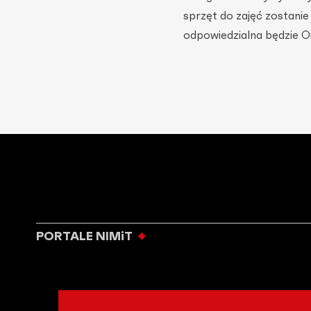
sprzęt do zajęć zostani
odpowiedzialna będzie O
PORTALE NIMiT