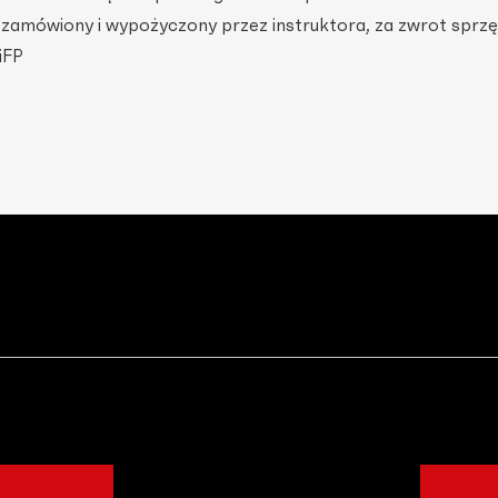
e zamówiony i wypożyczony przez instruktora, za zwrot sprzę
iFP