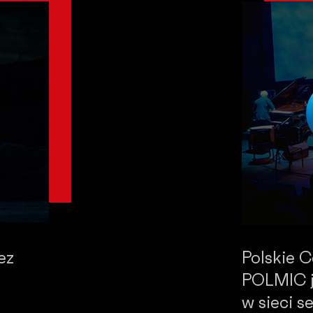
ez
Polskie 
POLMIC j
w sieci 