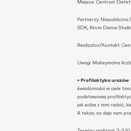
Miejsce: Centrum Dietet
Partnerzy: Niepubliczna
SDK, Atom Dance Studio
Realizator/Kontakt: Cen
Uwagi: Maksymalna liczb
• Profilaktyka urazów
świadomości w ciele tan
podstawowej profilaktyce
jak sobie z nimi radzić,
A także, co daje nam pr
Terminy realizacji: 2-3.10 