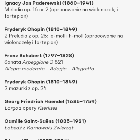
Ignacy Jan Paderewski (1860–1941)
Melodia op. 16 nr 2 (opracowanie na wiolonczelę i
fortepian)
Fryderyk Chopin (1810–1849)
2 Preludia z op. 28: e-moll i h-moll (opracowanie na
wiolonczelę i fortepian)
Franz Schubert (1797–1828)
Sonata
Arpeggione
D 821
Allegro moderato – Adagio – Allegretto
Fryderyk Chopin (1810–1849)
2 mazurki z op. 24
Georg Friedrich Haendel (1685–1759)
Largo
z opery
Kserkses
Camille Saint-Saëns (1835–1921)
Łabędź
z
Karnawału Zwierząt