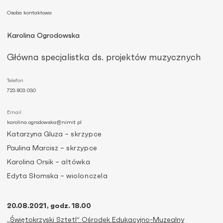
Osoba kontaktowa
Karolina Ogrodowska
Główna specjalistka ds. projektów muzycznych
Telefon
723 803 030
Email
karolina.ogrodowska@nimit.pl
Katarzyna Gluza –
skrzypce
Paulina Marcisz –
skrzypce
Karolina Orsik –
altówka
Edyta Słomska –
wiolonczela
20.08.2021, godz. 18.00
„Świętokrzyski Sztetl” Ośrodek Edukacyjno-Muzealny