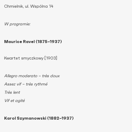
Chmielnik, ul. Wspólna 14
W programie:
Maurice Ravel (1875–1937)
Kwartet smyczkowy [1903]
Allegro moderato – très doux
Assez vif – très rythmé
Très lent
Vif et agité
Karol Szymanowski (1882–1937)