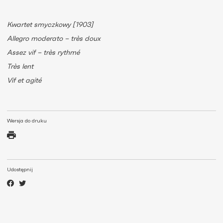
Kwartet smyczkowy [1903]
Allegro moderato – très doux
Assez vif – très rythmé
Très lent
Vif et agité
Wersja do druku
Udostępnij