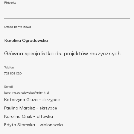
Pińczów
Osoba kontaktowa
Karolina Ogrodowska
Główna specjalistka ds. projektów muzycznych
Telefon
723 803 030
Email
karolina.ogrodowska@nimit.pl
Katarzyna Gluza – skrzypce
Paulina Marcisz – skrzypce
Karolina Orsik – altówka
Edyta Słomska – wiolonczela