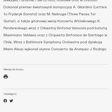
Meksyku, Panamie, Puerto Rico, Kosowie oraz w Chinach.
Dokonał premier światowych kompozycji A. Gilardino (Letters
to Fryderyk Sonata) oraz M. Neikruga (Three Pieces for
Guitar), a także gitarowej wersji Koncertu Altówkowego K.
Pendereckiego wraz z Orkiestrą Sinfonia Varsovia pod batutą
Maximiano Valdesa oraz z Orquesta Sinfonica de Santiago w
Chile. Wraz z Baltimore Symphony Orchestra pod dyrekcją
Marin Alsop wykonał słynne Concierto de Aranjuez J. Rodrigo.
Wersja do druku
Udostępnij