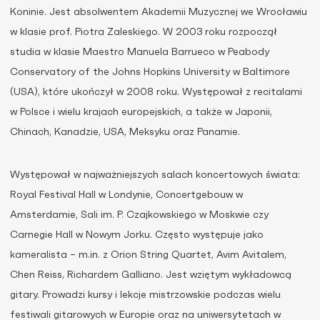
Koninie. Jest absolwentem Akademii Muzycznej we Wrocławiu
w klasie prof. Piotra Zaleskiego. W 2003 roku rozpoczął
studia w klasie Maestro Manuela Barrueco w Peabody
Conservatory of the Johns Hopkins University w Baltimore
(USA), które ukończył w 2008 roku. Występował z recitalami
w Polsce i wielu krajach europejskich, a także w Japonii,
Chinach, Kanadzie, USA, Meksyku oraz Panamie.
Występował w najważniejszych salach koncertowych świata:
Royal Festival Hall w Londynie, Concertgebouw w
Amsterdamie, Sali im. P. Czajkowskiego w Moskwie czy
Carnegie Hall w Nowym Jorku. Często występuje jako
kameralista – m.in. z Orion String Quartet, Avim Avitalem,
Chen Reiss, Richardem Galliano. Jest wziętym wykładowcą
gitary. Prowadzi kursy i lekcje mistrzowskie podczas wielu
festiwali gitarowych w Europie oraz na uniwersytetach w