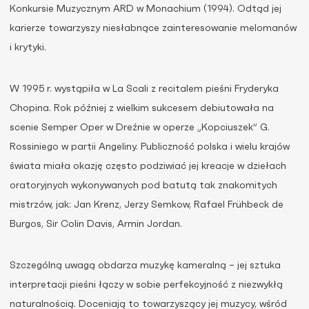
Konkursie Muzycznym ARD w Monachium (1994). Odtąd jej
karierze towarzyszy niesłabnące zainteresowanie melomanów
i krytyki.
W 1995 r. wystąpiła w La Scali z recitalem pieśni Fryderyka
Chopina. Rok później z wielkim sukcesem debiutowała na
scenie Semper Oper w Dreźnie w operze „Kopciuszek” G.
Rossiniego w partii Angeliny. Publiczność polska i wielu krajów
świata miała okazję często podziwiać jej kreacje w dziełach
oratoryjnych wykonywanych pod batutą tak znakomitych
mistrzów, jak: Jan Krenz, Jerzy Semkow, Rafael Frühbeck de
Burgos, Sir Colin Davis, Armin Jordan.
Szczególną uwagą obdarza muzykę kameralną – jej sztuka
interpretacji pieśni łączy w sobie perfekcyjność z niezwykłą
naturalnością. Doceniają to towarzyszący jej muzycy, wśród