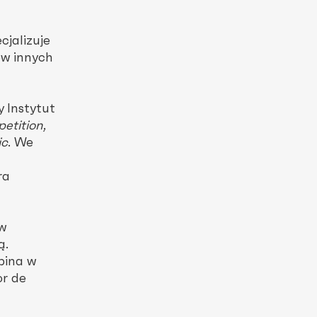
cjalizuje
ów innych
 Instytut
petition
,
ic
. We
ra
w
ą.
pina w
or de