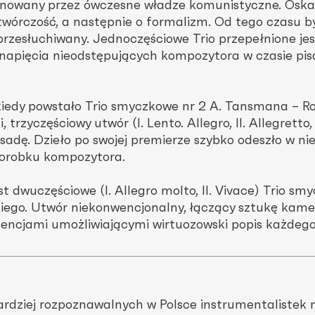
onowany przez ówczesne władze komunistyczne. Oska
twórczość, a następnie o formalizm. Od tego czasu b
 przesłuchiwany. Jednoczęściowe Trio przepełnione jes
 napięcia nieodstępujących kompozytora w czasie pis
iedy powstało Trio smyczkowe nr 2 A. Tansmana – 
, trzyczęściowy utwór (I. Lento. Allegro, II. Allegretto, I
adę. Dzieło po swojej premierze szybko odeszło w ni
dorobku kompozytora.
 dwuczęściowe (I. Allegro molto, II. Vivace) Trio sm
iego. Utwór niekonwencjonalny, łączący sztukę kamer
ncjami umożliwiającymi wirtuozowski popis każdego
bardziej rozpoznawalnych w Polsce instrumentalistek