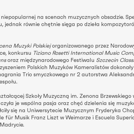
cz niepopularnej na scenach muzycznych obsadzie. Spe
u, jednak równie chętnie sięga po dzieła kompozytor
cena Muzyki Polskiej
organizowanego przez Narodowy
sce, konkursu
Tiziano Rosetti International Music Com
ans
oraz międzynarodowego Festiwalu
Szczecin Class
rzyszeniem Polskich Muzyków Kameralistów dokonały
i nagrania Trio smyczkowego nr 2 autorstwa Aleksand
espołu.
ztałcącej Szkoły Muzyczną im. Zenona Brzewskiego 
czyła je wspólna pasja oraz chęć dzielenia się muzyk
tałciły się na Uniwersytecie Muzycznym Fryderyka Cho
e für Musik Franz Liszt w Weimarze i Escuela Superi
 Madrycie.