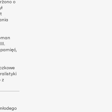
rżono o
ył
t
ania
Roman
II.
epamięć,
yczkowe
alistyki
 z
 młodego