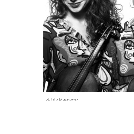
a
Fot. Filip Błażejowski