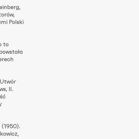
einberg,
torów,
ami Polski
o to
 powstała
terech
 Utwór
, II.
ęść
y
 (1950).
akowicz,