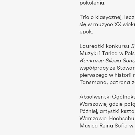
pokolenia.
Trio o klasycznej, le
się w muzyce XX wiek
epok.
Laureatki konkursu
S
Muzyki i Tańca w Pol
Konkursu Silesia Son
współpracy ze Stowa
pierwszego w histori
Tansmana, patrona z
Absolwentki Ogólnoks
Warszawie, gdzie połą
Później, artystki ksz
Warszawie, Hochschul
Musica Reina Sofia w