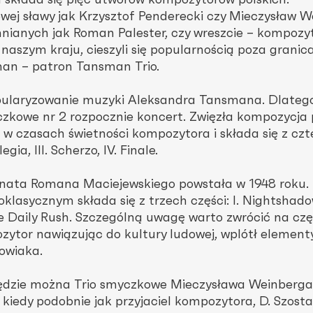
składa się pięć utworów kompozytorów polskich.
ej sławy jak Krzysztof Penderecki czy Mieczysław W
anych jak Roman Palester, czy wreszcie – kompozy
 naszym kraju, cieszyli się popularnością poza granic
an – patron Tansman Trio.
opularyzowanie muzyki Aleksandra Tansmana. Dlateg
yczkowe nr 2 rozpocznie koncert. Zwięzła kompozycja
 w czasach świetności kompozytora i składa się z cz
legia, III. Scherzo, IV. Finale.
inata Romana Maciejewskiego powstała w 1948 roku.
klasycznym składa się z trzech części: I. Nightshadows
The Daily Rush. Szczególną uwagę warto zwrócić na cz
zytor nawiązując do kultury ludowej, wplótł element
owiaka.
ędzie można Trio smyczkowe Mieczysława Weinberga
 kiedy podobnie jak przyjaciel kompozytora, D. Szost