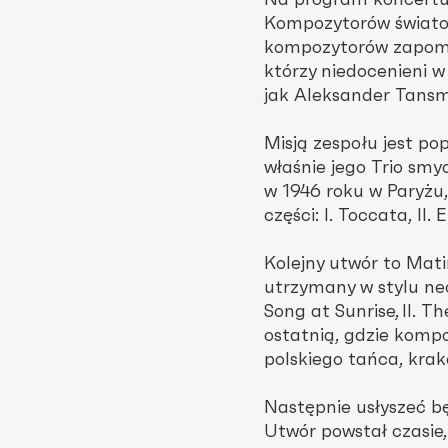
Na program koncertu 
Kompozytorów światow
kompozytorów zapomni
którzy niedocenieni w
jak Aleksander Tansm
Misją zespołu jest p
właśnie jego Trio sm
w 1946 roku w Paryżu,
części: I. Toccata, II. E
Kolejny utwór to Mat
utrzymany w stylu neo
Song at Sunrise, II. 
ostatnią, gdzie kompo
polskiego tańca, krak
Następnie usłyszeć b
Utwór powstał czasie,