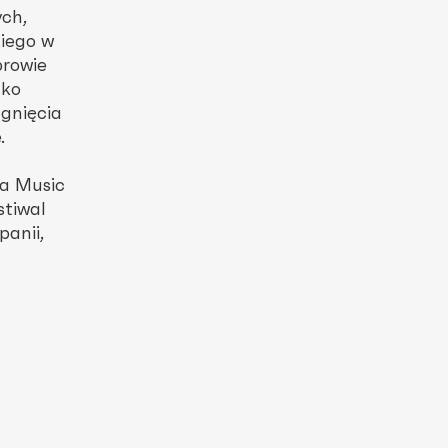
ch,
iego w
browie
ako
gnięcia
.
wa Music
stiwal
panii,