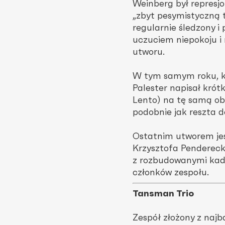
Weinberg był represj
„zbyt pesymistyczną 
regularnie śledzony i
uczuciem niepokoju i
utworu.
W tym samym roku, k
Palester napisał krótki
Lento) na tę samą obs
podobnie jak reszta 
Ostatnim utworem jest
Krzysztofa Pendereck
z rozbudowanymi kade
członków zespołu.
Tansman Trio
Zespół złożony z naj