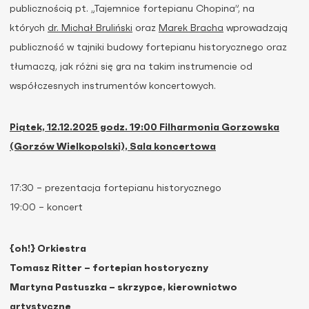
publicznością pt. „Tajemnice fortepianu Chopina”, na
których
dr. Michał Bruliński
oraz
Marek Bracha
wprowadzają
publiczność w tajniki budowy fortepianu historycznego oraz
tłumaczą, jak różni się gra na takim instrumencie od
współczesnych instrumentów koncertowych.
Piątek, 12.12.2025 godz. 19:00 Filharmonia Gorzowska
(Gorzów Wielkopolski), Sala koncertowa
17:30 – prezentacja fortepianu historycznego
19:00 – koncert
{oh!} Orkiestra
Tomasz Ritter – fortepian hostoryczny
Martyna Pastuszka – skrzypce, kierownictwo
artystyczne