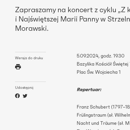
Zapraszamy na koncert z cyklu „Z kl
i Najświętszej Marii Panny w Strzel
Morawski.
5.09.2024, godz. 19.30
Wersja do druku
Bazylika Kościół Świętej 
Plac Św. Wojciecha 1
Udostępnij
Repertuar:
Franz Schubert (1797–1
Frülingstraum (sł. Wilhel
Nacht und Träume (sł. Ma