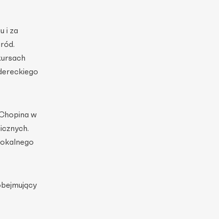
 i za
gród.
kursach
dereckiego
 Chopina w
icznych.
 Wokalnego
obejmujący