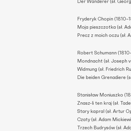
Der Wanderer (sł. Georg
Fryderyk Chopin (1810–
Moja pieszczotka (sł. A
Precz z moich oczu (sł. 
Robert Schumann (1810
Mondnacht (sł. Joseph v
Widmung (sł. Friedrich R
Die beiden Grenadiere (sł
Stanisław Moniuszko (1
Znasz-li ten kraj (sł. Ta
Stary kapral (sł. Artur 
Czaty (sł. Adam Mickiewi
Trzech Budrysów (sł. Ad