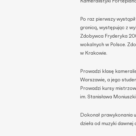
Kameralistyki Fortepian
Po raz pierwszy wystąpił
granicą, występując z wy
Zdobywca Fryderyka 2000
wokalnych w Polsce. Zdo
w Krakowie.
Prowadzi klasę kamerali
Warszawie, a jego studen
Prowadzi kursy mistrzows
im. Stanisława Moniuszki
Dokonał prawykonania u
dzieła od muzyki dawnej d