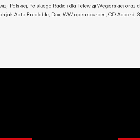
ji Polskiej, Polskiego Radia i dla Telewizji Węgierskiej oraz d
ch jak Acte Prealable, Dux, WW open sources, CD Accord, S