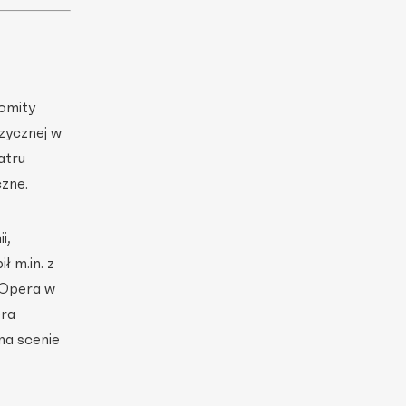
omity
zycznej w
atru
zne.
i,
 m.in. z
 Opera w
era
na scenie