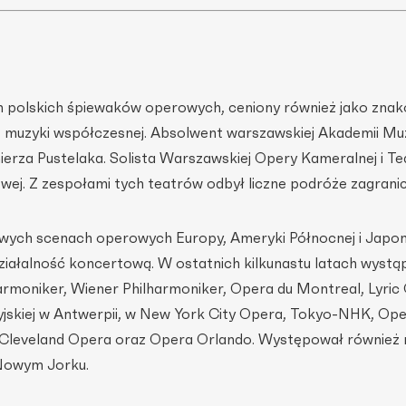
ch polskich śpiewaków operowych, ceniony również jako znak
az muzyki współczesnej. Absolwent warszawskiej Akademii Mu
mierza Pustelaka. Solista Warszawskiej Opery Kameralnej i Te
ej. Z zespołami tych teatrów odbył liczne podróże zagranic
ych scenach operowych Europy, Ameryki Północnej i Japoni
iałalność koncertową. W ostatnich kilkunastu latach wystąpił
harmoniker, Wiener Philharmoniker, Opera du Montreal, Lyric
yjskiej w Antwerpii, w New York City Opera, Tokyo-NHK, Op
 Cleveland Opera oraz Opera Orlando. Występował również 
 Nowym Jorku.