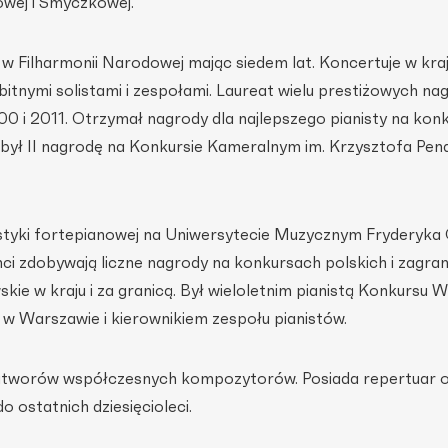
owej i Smyczkowej.
 w Filharmonii Narodowej mając siedem lat. Koncertuje w kraju
bitnymi solistami i zespołami. Laureat wielu prestiżowych na
 i 2011. Otrzymał nagrody dla najlepszego pianisty na kon
był II nagrodę na Konkursie Kameralnym im. Krzysztofa Pen
styki fortepianowej na Uniwersytecie Muzycznym Fryderyka
ci zdobywają liczne nagrody na konkursach polskich i zagran
kie w kraju i za granicą. Był wieloletnim pianistą Konkursu
 w Warszawie i kierownikiem zespołu pianistów.
tworów współczesnych kompozytorów. Posiada repertuar 
o ostatnich dziesięcioleci.