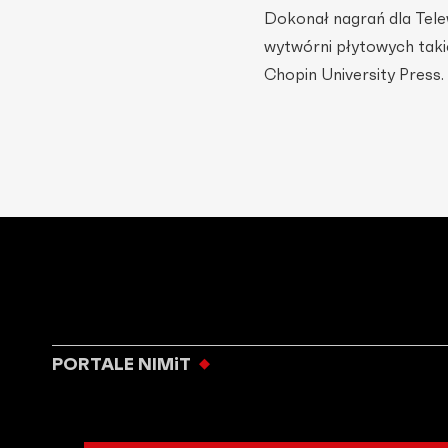
Dokonał nagrań dla Telewiz
wytwórni płytowych taki
Chopin University Press.
PORTALE NIMiT