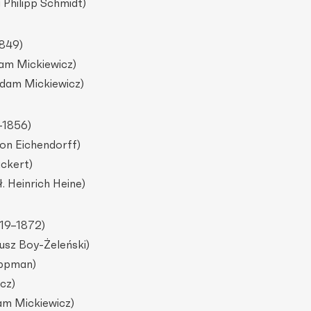
 Philipp Schmidt)
1849)
dam Mickiewicz)
Adam Mickiewicz)
–1856)
on Eichendorff)
uckert)
. Heinrich Heine)
819–1872)
deusz Boy-Żeleński)
Oppman)
cz)
am Mickiewicz)