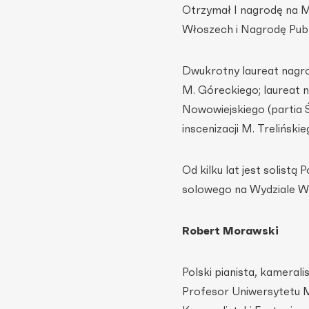
Otrzymał I nagrodę na M
Włoszech i Nagrodę Publ
Dwukrotny laureat nagrod
M. Góreckiego; laureat n
Nowowiejskiego (partia Ś
inscenizacji M. Trelińsk
Od kilku lat jest solist
solowego na Wydziale W
Robert Morawski
Polski pianista, kameral
Profesor Uniwersytetu 