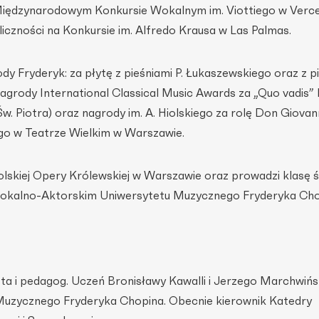
iędzynarodowym Konkursie Wokalnym im. Viottiego w Vercel
iczności na Konkursie im. Alfredo Krausa w Las Palmas.
y Fryderyk: za płytę z pieśniami P. Łukaszewskiego oraz z pi
agrody International Classical Music Awards za „Quo vadis” 
w. Piotra) oraz nagrody im. A. Hiolskiego za rolę Don Giova
iego w Teatrze Wielkim w Warszawie.
ą Polskiej Opery Królewskiej w Warszawie oraz prowadzi klasę 
okalno-Aktorskim Uniwersytetu Muzycznego Fryderyka Cho
ista i pedagog. Uczeń Bronisławy Kawalli i Jerzego Marchwińs
Muzycznego Fryderyka Chopina. Obecnie kierownik Katedry