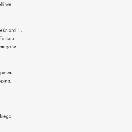
li we
eśniami H.
Feliksa
nniego w
śpiewu
pina.
kiego.