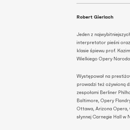
Robert Gierlach
Jeden z najwybitniejszy
interpretator pieśni or
klasie śpiewu prof. Kazi
Wielkiego Opery Narodow
Występował na prestiżow
prowadzi też ożywioną dz
zespołami Berliner Phil
Baltimore, Opery Flandr
Ottawa, Arizona Opera,
słynnej Carnegie Hall w