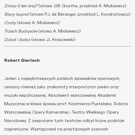
Znasz-li ten kraj?
(słowa J.W. Goethe, przekład A. Mickiewicz)
Stary kapral
(słowa P.J. de Béranger, przekład L. Kondratowicz)
Czaty
(słowa A. Mickiewicz)
Trzech Budrysów
(słowa A. Mickiewicz)
Dziad i baba
(słowa J.I. Kraszewski)
Robert Gierlach
Jeden z najwybitniejszych polskich śpiewaków operowych,
ceniony również jako znakomity interpretator pieśni oraz
muzyki współczesnej. Absolwent warszawskiej Akademii
Muzycznej w klasie śpiewu prof. Kazimierza Pustelaka. Solista
Warszawskiej Opery Kameralnej i Teatru Wielkiego Opery
Narodowej. Z zespołami tych teatrów odbył liczne podróże
zagraniczne. Występował na prestiżowych scenach