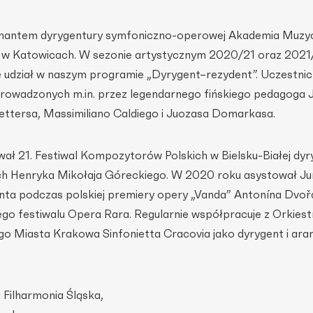
omantem dyrygentury symfoniczno-operowej Akademia Muzyc
w Katowicach. W sezonie artystycznym 2020/21 oraz 202
e udział w naszym programie „Dyrygent–rezydent”. Uczestnicz
prowadzonych m.in. przez legendarnego fińskiego pedagoga
Mettersa, Massimiliano Caldiego i Juozasa Domarkasa.
ł 21. Festiwal Kompozytorów Polskich w Bielsku-Białej dyry
ch Henryka Mikołaja Góreckiego. W 2020 roku asystował Ju
genta podczas polskiej premiery opery „Vanda” Antonína Dvo
 festiwalu Opera Rara. Regularnie współpracuje z Orkiest
o Miasta Krakowa Sinfonietta Cracovia jako dyrygent i aran
 Filharmonia Śląska,