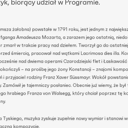
yk, biorący udział w Programie.
msza żałobna) powstałe w 1791 roku, jest jednym z najwięks
fganga Amadeusza Mozarta, a zarazem jego ostatnią, nied
marł w trakcie pracy nad dziełem. Tworzył go do ostatniej 
 przed śmiercią, pracował nad wątkami Lacrimosa dies illa. 
ocześnie nad dwiema operami Czarodziejski flet i Łaskawość 
dokończyli – na prośbę jego żony Konstancji – znajomi kompo
ń i przyjaciel rodziny Franz Xaver Süssmayr. Wokół powstan
y. Zamówił je tajemniczy posłaniec. Obecnie już wiemy, że był 
go hrabiego Franza von Walsegg, który chciał poprzez tę 
ny.
a Tyskiego, muzyka zyskuje zupełnie nowy wymiar i stanowi w
łączną kompozycję.