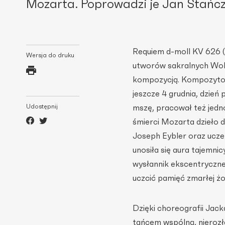
Mozarta. Poprowadzi je Jan Stańcz
Requiem d-moll KV 626 (
Wersja do druku
utworów sakralnych Wol
kompozycją. Kompozytor z
jeszcze 4 grudnia, dzień
Udostępnij
mszę, pracował też jedn
śmierci Mozarta dzieło 
Joseph Eybler oraz ucze
unosiła się aura tajemnic
wysłannik ekscentryczne
uczcić pamięć zmarłej żo
Dzięki choreografii Jack
tańcem wspólną, nieroz