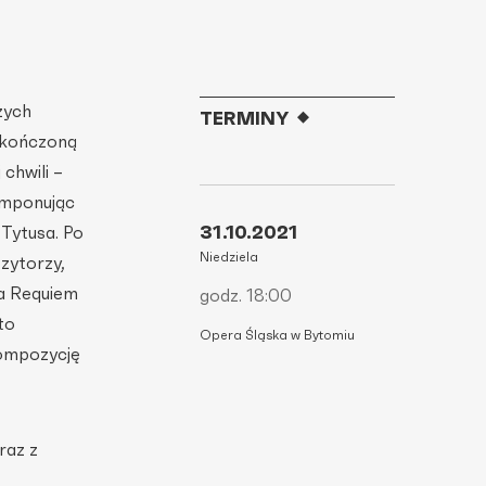
zych
TERMINY
okończoną
chwili –
Komponując
31.10.2021
Tytusa. Po
Niedziela
zytorzy,
ia Requiem
godz. 18:00
to
Opera Śląska w Bytomiu
kompozycję
raz z