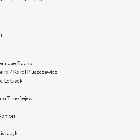
J
Henrique Rocha
eira / Karol Pluszczewicz
ka Latusek
ta Timofiejew
 Komori
Liszczyk