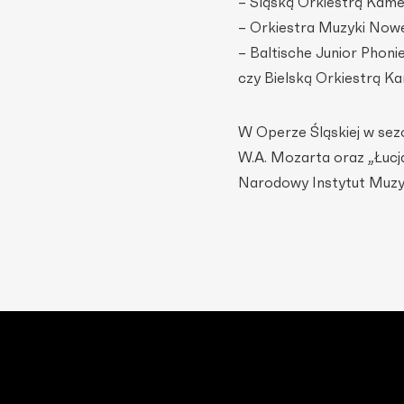
– Śląską Orkiestrą Kame
– Orkiestra Muzyki Nowe
– Baltische Junior Phoni
czy Bielską Orkiestrą K
W Operze Śląskiej w sez
W.A. Mozarta oraz „Łuc
Narodowy Instytut Muzy