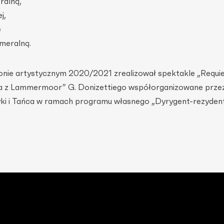
ralną,
j,
e
ameralną.
onie artystycznym 2020/2021 zrealizował spektakle „Requi
ja z Lammermoor” G. Donizettiego współorganizowane prze
ki i Tańca w ramach programu własnego „Dyrygent-rezydent