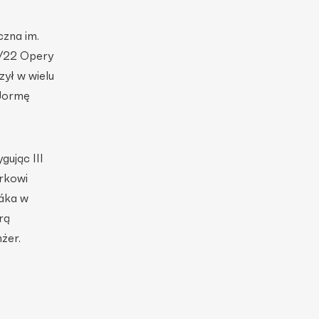
zna im.
1/22 Opery
ył w wielu
 Jormę
gując III
rkowi
řáka w
rą
żer.