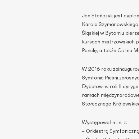
Jan Stańczyk jest dypl
Karola Szymanowskiego 
Śląskiej w Bytomiu bierz
kursach mistrzowskich 
Panulę, a także Colina 
W 2016 roku zainaugurowa
Symfonią Pieśni żałosny
Dybałowi w roli II dyry
ramach międzynarodowego
Stołecznego Królewskieg
Występował m.in. z:
– Orkiestrą Symfoniczną