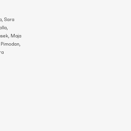
a, Sara
lla,
usek, Maja
e Pimodan,
ra