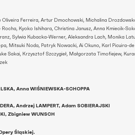
e Oliveira Ferreira, Artur Dmochowski, Michalina Drozdowsk
e Rocha, Kyoko Ishihara, Christina Janusz, Anna Kmiecik-Soka
ranz, Sylwia Kubacka-Werner, Aleksandra Lach, Monika Lat
pa, Mitsuki Noda, Patryk Nowacki, Ai Okuno, Karl Picuira-d
uke Sakai, Krzysztof Szczygieł, Małgorzata Timofiejew, Kura
zek
BILSKA, Anna WIŚNIEWSKA-SCHOPPA
DERA, Andrzej LAMPERT, Adam SOBIERAJSKI
KI, Zbigniew WUNSCH
Opery Śląskiej.