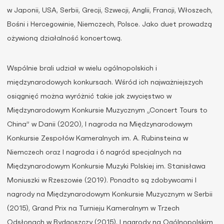
w Japonii, USA, Serbii, Grecji, Szwecji, Anglii, Francji, Włoszech,
Bośni i Hercegowinie, Niemczech, Polsce. Jako duet prowadzą
ożywioną działalność koncertową.
Wspólnie brali udział w wielu ogólnopolskich i
międzynarodowych konkursach. Wśród ich najważniejszych
osiągnięć można wyróżnić takie jak zwycięstwo w
Międzynarodowym Konkursie Muzycznym „Concert Tours to
China” w Danii (2020), I nagroda na Międzynarodowym
Konkursie Zespołów Kameralnych im. A. Rubinsteina w
Niemczech oraz I nagroda i 6 nagród specjalnych na
Międzynarodowym Konkursie Muzyki Polskiej im. Stanisława
Moniuszki w Rzeszowie (2019). Ponadto są zdobywcami I
nagrody na Międzynarodowym Konkursie Muzycznym w Serbii
(2015), Grand Prix na Turnieju Kameralnym w Trzech
Odsłonach w Bydgoszczy (2015), I nagrody na Ogólnopolskim