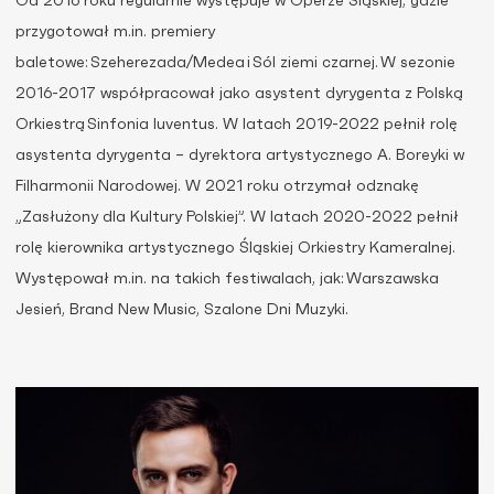
Od 2016 roku regularnie występuje w Operze Śląskiej, gdzie
przygotował m.in. premiery
baletowe: Szeherezada/Medea i Sól ziemi czarnej. W sezonie
2016-2017 współpracował jako asystent dyrygenta z Polską
Orkiestrą Sinfonia Iuventus. W latach 2019-2022 pełnił rolę
asystenta dyrygenta – dyrektora artystycznego A. Boreyki w
Filharmonii Narodowej. W 2021 roku otrzymał odznakę
„Zasłużony dla Kultury Polskiej”. W latach 2020-2022 pełnił
rolę kierownika artystycznego Śląskiej Orkiestry Kameralnej.
Występował m.in. na takich festiwalach, jak: Warszawska
Jesień, Brand New Music, Szalone Dni Muzyki.