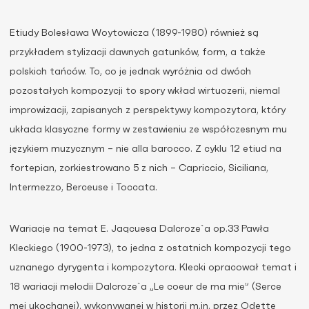
Etiudy Bolesława Woytowicza (1899-1980) również są
przykładem stylizacji dawnych gatunków, form, a także
polskich tańców. To, co je jednak wyróżnia od dwóch
pozostałych kompozycji to spory wkład wirtuozerii, niemal
improwizacji, zapisanych z perspektywy kompozytora, który
układa klasyczne formy w zestawieniu ze współczesnym mu
językiem muzycznym – nie alla barocco. Z cyklu 12 etiud na
fortepian, zorkiestrowano 5 z nich – Capriccio, Siciliana,
Intermezzo, Berceuse i Toccata.
Wariacje na temat E. Jaqcuesa Dalcroze`a op.33 Pawła
Kleckiego (1900-1973), to jedna z ostatnich kompozycji tego
uznanego dyrygenta i kompozytora. Klecki opracował temat i
18 wariacji melodii Dalcroze`a „Le coeur de ma mie” (Serce
mej ukochanej), wykonywanej w historii m.in. przez Odette