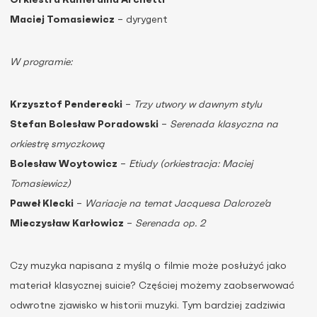
Orkiestra Kameralna Archetti
Maciej Tomasiewicz
– dyrygent
W programie:
Krzysztof Penderecki
–
Trzy utwory w dawnym stylu
Stefan Bolesław Poradowski
–
Serenada klasyczna na
orkiestrę smyczkową
Bolesław Woytowicz
–
Etiudy (orkiestracja: Maciej
Tomasiewicz)
Paweł Klecki
–
Wariacje na temat Jacquesa Dalcroze’a
Mieczysław Karłowicz
–
Serenada op. 2
Czy muzyka napisana z myślą o filmie może posłużyć jako
materiał klasycznej suicie? Częściej możemy zaobserwować
odwrotne zjawisko w historii muzyki. Tym bardziej zadziwia