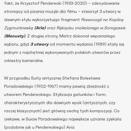
fakt, że Krzysztof Penderecki (1933-2020) – zdecydowanie
stroniący od pisania muzyki dla filmu – stworzył 3 utwory w
dawnym stylu wykorzystując fragment
Passacagli na Kaplicę
Zygmuntowską
(Aria)
oraz Rękopisu znalezionego w Saragossie
(Menuety)
. Z drugiej strony, Mistrz dokonał wspaniałego
wyboru, gdyż
3 utwory
od momentu wydania (1989) stały się
jednym z najchętniej wykonywanych polskich utworów przez
orkiestry kameralne.
W przypadku Suity antycznej Stefana Bolesława
Poradowskiego (1902-1967) mamy pewną zbieżność z
utworem Pendereckiego. Stylizacja gatunków i form,
charakterystycznych dla dawnych epok (antycznych, czy
raczej klasycznych) jest główną cechą tych kompozycji. Co
ciekawe, w Suicie Poradowskiego największe uznanie zyskała
(podobnie jak u Pendereckiego) Aria.