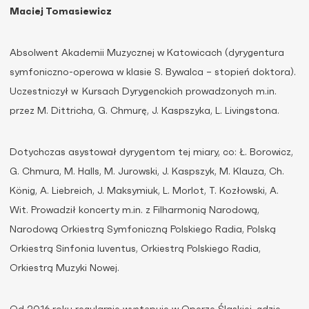
Maciej Tomasiewicz
Absolwent Akademii Muzycznej w Katowicach (dyrygentura
symfoniczno-operowa w klasie S. Bywalca – stopień doktora).
Uczestniczył w Kursach Dyrygenckich prowadzonych m.in.
przez M. Dittricha, G. Chmurę, J. Kaspszyka, L. Livingstona.
Dotychczas asystował dyrygentom tej miary, co: Ł. Borowicz,
G. Chmura, M. Halls, M. Jurowski, J. Kaspszyk, M. Klauza, Ch.
König, A. Liebreich, J. Maksymiuk, L. Morlot, T. Kozłowski, A.
Wit. Prowadził koncerty m.in. z Filharmonią Narodową,
Narodową Orkiestrą Symfoniczną Polskiego Radia, Polską
Orkiestrą Sinfonia Iuventus, Orkiestrą Polskiego Radia,
Orkiestrą Muzyki Nowej.