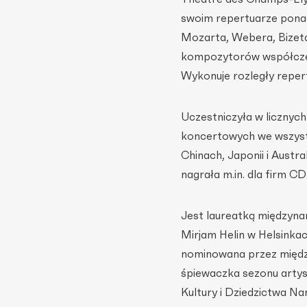
swoim repertuarze ponad 
Mozarta, Webera, Bizeta
kompozytorów współczesn
Wykonuje rozległy repert
Uczestniczyła w licznyc
koncertowych we wszystk
Chinach, Japonii i Aust
nagrała m.in. dla firm 
Jest laureatką międzyn
Mirjam Helin w Helsinkac
nominowana przez międz
śpiewaczka sezonu artys
Kultury i Dziedzictwa 