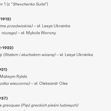
r 1 (z “
Shevchenko Suite
”)
-1912)
ne przedwiośnie)
– sł. Lesya Ukrainka
, niczego)
– sł. Mykola Worony
2-1922)
у (Stałam i słuchałam wiosnę)
– sł. Lesya Ukrainka
921)
 Maksym Rylski
azdka wieczorna)
– sł. Oleksandr Oles
937)
s grecques (Pięć greckich pieśni ludowych)