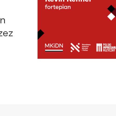
in
zez