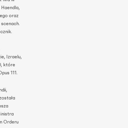
, Haendla,
iego oraz
 scenach.
cznik.
h
, Izraelu,
, które
pus 111.
dii,
 została
psza
nistra
im Orderu