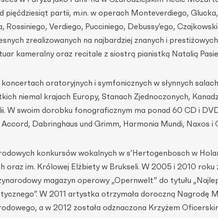
pięćdziesiąt partii, m.in. w operach Monteverdiego, Glucka
, Rossiniego, Verdiego, Pucciniego, Debussy’ego, Czajkowsk
ych zrealizowanych na najbardziej znanych i prestiżowych
uar kameralny oraz recitale z siostrą pianistką Natalią Pasie
h koncertach oratoryjnych i symfonicznych w słynnych salac
ich niemal krajach Europy, Stanach Zjednoczonych, Kanadzie
ralii. W swoim dorobku fonograficznym ma ponad 60 CD i DVD
CD Accord, Dabringhaus und Grimm, Harmonia Mundi, Naxos i O
arodowych konkursów wokalnych w s’Hertogenbosch w Holan
h oraz im. Królowej Elżbiety w Brukseli. W 2005 i 2010 roku
ynarodowy magazyn operowy „Opernwelt” do tytułu „Najle
tycznego”. W 2011 artystka otrzymała doroczną Nagrodę Mi
Narodowego, a w 2012 została odznaczona Krzyżem Oficersk