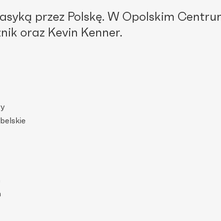
lasyką przez Polskę. W Opolskim Centr
nik oraz Kevin Kenner.
ry
ubelskie
n
n