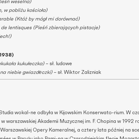
ieśń weselna)
m, w pobliżu kościoła)
arable (Któż by mógł mi dorównać)
de lentisques (Pieśń zbierających pistacje)
ech!)
-1938)
kukała kukułeczka)
– sł. ludowe
 na niebie gwiazdеczki)
– sł. Wiktor Zalizniak
. Studia wokal-ne odbyła w Kijowskim Konserwato-rium. W cz
 warszawskiej Akademii Muzycznej im. F. Chopina w 1992 r
Warszawskiej Opery Kameralnej, a cztery lata później na sc
ées w Paryżu jako Pami-na w Czarodziejskim flecie Mozart