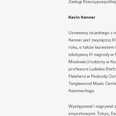
Zasługi Rzeczypospolitej 
Kevin Kenner
Uznawany za jednego z n
Kenner jest zwycięzcą 
roku, a także laureatem
zdobywcą III nagrody w
Moskwie.Urodzony w Kali
profesora Ludwika Stef
Fleishera w Peabody Co
Tanglewood Music Cente
Kammerlinga.
Występował i nagrywał 
smyczkowymi: Tokyo, Esc