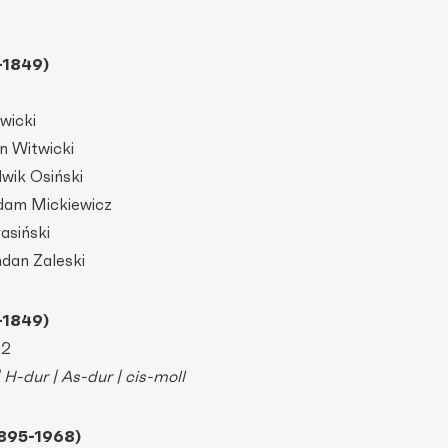
-1849)
wicki
an Witwicki
dwik Osiński
Adam Mickiewicz
asiński
hdan Zaleski
-1849)
 2
 H-dur | As-dur | cis-moll
1895-1968)