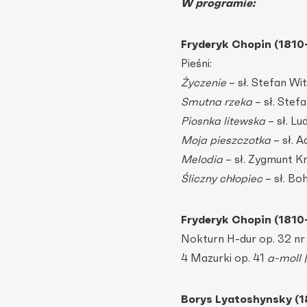
W programie:
Fryderyk Chopin (1810
Pieśni:
Życzenie
– sł. Stefan Wit
Smutna rzeka
– sł. Stef
Piosnka litewska
– sł. Lu
Moja pieszczotka
– sł. 
Melodia
– sł. Zygmunt Kr
Śliczny chłopiec
– sł. Bo
Fryderyk Chopin (1810
Nokturn H-dur op. 32 nr
4 Mazurki op. 41
a-moll |
Borys Lyatoshynsky (