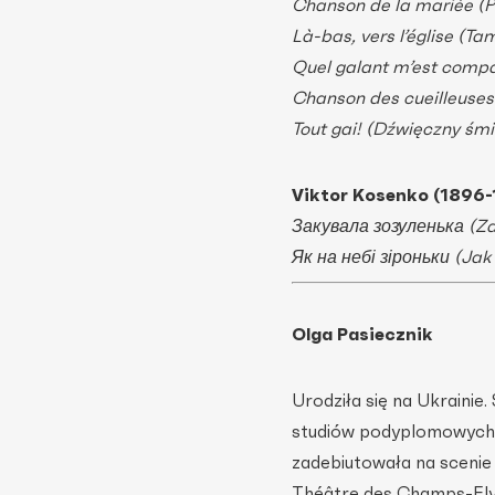
Chanson de la mariée (P
Là-bas, vers l’église (Ta
Quel galant m’est comp
Chanson des cueilleuses 
Tout gai! (Dźwięczny śmi
Viktor Kosenko (1896
Закувала зозуленька (Za
Як на небі зіроньки (Jak
Olga Pasiecznik
Urodziła się na Ukrainie
studiów podyplomowych w
zadebiutowała na scenie 
Théâtre des Champs-Elys