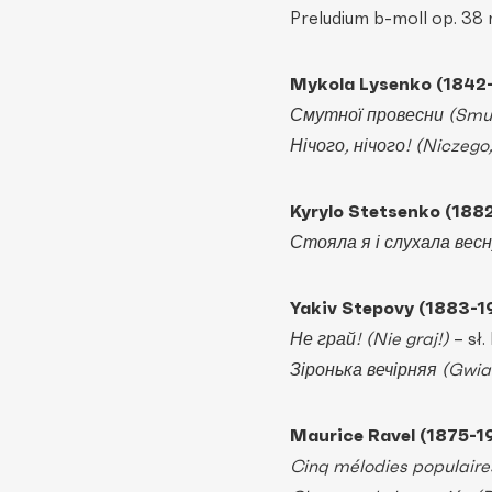
Preludium b-moll op. 38 n
Mykola Lysenko (1842
Смутної провесни (Smut
Нічого, нічого! (Niczego
Kyrylo Stetsenko (188
Стояла я і слухала весн
Yakiv Stepovy (1883-1
Не грай! (Nie graj!)
– sł.
Зіронька вечірняя (Gwi
Maurice Ravel (1875-1
Cinq mélodies populaire