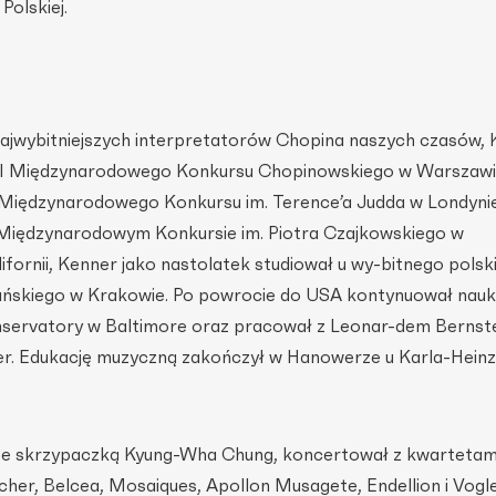
Polskiej.
ajwybitniejszych interpretatorów Chopina naszych czasów, 
XII Międzynarodowego Konkursu Chopinowskiego w Warszaw
 Międzynarodowego Konkursu im. Terence’a Judda w Londynie
 Międzynarodowym Konkursie im. Piotra Czajkowskiego w
fornii, Kenner jako nastolatek studiował u wy-bitnego polsk
ańskiego w Krakowie. Po powrocie do USA kontynuował nauk
nservatory w Baltimore oraz pracował z Leonar-dem Bernst
r. Edukację muzyczną zakończył w Hanowerze u Karla-Hein
ze skrzypaczką Kyung-Wha Chung, koncertował z kwartetam
her, Belcea, Mosaiques, Apollon Musagete, Endellion i Vogl