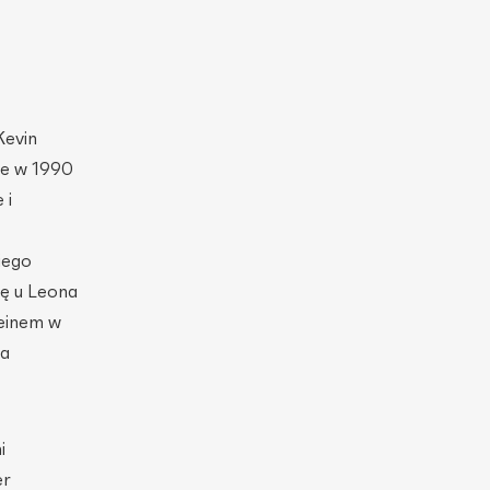
Kevin
ie w 1990
 i
iego
ę u Leona
einem w
za
i
er