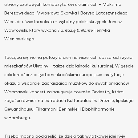
utwory czołowych kompozytorów ukraińskich – Maksima
Berezowskiego, Myrosława Skoryka i Borysa Latoszynskiego.
Wieczór uświetni solista – wybitny polski skrzypek Janusz
Wawrowski, który wykona
Fantazję brillante
Henryka
Wieniawskiego.
Tocząca się wojna położyła cień na wszelkich obszarach życia
mieszkańców Ukrainy – także działalności kulturalnej. W geście
solidarności z artystami ukraińskimi europejskie instytucje
okazują wsparcie, zapraszając muzyków do swych gmachów.
Warszawski koncert zainauguruje tournée Orkiestry, która
zagości również na estradach Kulturpalast w Dreźnie, lipskiego
Gewandhausu, Filharmonii Berlińskiej i Elbphilharmonie
w Hamburgu.
Trzeba mocno podkreślić, że dzięki tak wyjątkowej idei Kyiv