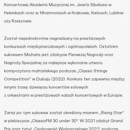
Koncertowej Akademii Muzycznej im. Jean’a Sibeliusa w
Helsinkach oraz w filharmoniach w Krakowie, Kielcach, Lublinie
czy Rzeszowie.
Został niejednokrotnie nagradzany na prestiżowych
konkursach międzynarodowych i ogólnopolskich. Ostatnim
sukcesem Michała jest zdobycie Pierwszej Nagrody oraz
Nagrody Specjalnej za najlepsze wykonanie utworu
kompozytora maltańskiego podczas „Classic Strings
Competition” w Dubaju (2022). Konkurs ten zapewnia między
innymi trasę dziesięciu koncertów solowych
z orkiestrami w prestiżowych salach koncertowych w Europie.
Zaraz po tym sukcesie został określony mianem „Rising Star”
w plebiscycie „ClassicFM 30 under 30”. W 2021 zdobył Grand
Prix oraz tytuł „Osobowość Wiolonczelowa 2021” podczas