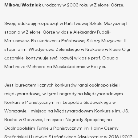
Mikołaj Woźniak
urodzony w 2003 roku w Zielonej Górze.
Swoją edukację rozpoczął w Państwowej Szkole Muzycznej I
stopnia w Zielonej Górze w klasie Aleksandry Fudali-
Matusewicz. Po ukończeniu Państwowej Szkoły Muzycznej II
stopnia im. Władysława Żeleńskiego w Krakowie w klasie Olgi
Łazarskiej kontynuuje swój rozwój w klasie prof. Claudio
Martineza-Mehnera na Musikakademie w Bazylei.
Jest laureatem licznych konkursów rangi ogólnopolskiej i
międzynarodowej, w tym: I nagrody na Międzynarodowym
Konkursie Pianistycznym im. Leopolda Godowskiego w
Warszawie, I miejsca na Międzynarodowym Konkursie im. J.S.
Bacha w Gorzowie, I miejsca i Nagrody Specjalnej na
Ogólnopolskim Turnieju Pianistycznym im. Haliny Czerny
Stefańskiej i Ludwika Stefańskiego (dwukrotnie: w 2016 i 2017