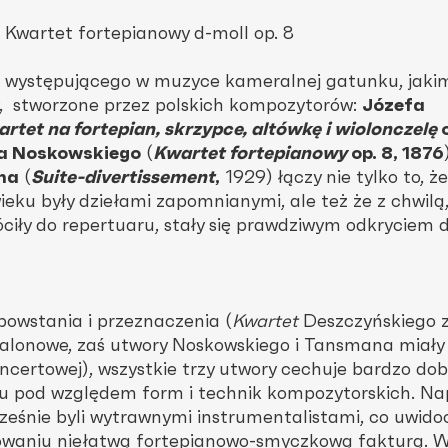
Kwartet fortepianowy d-moll op. 8
ko występującego w muzyce kameralnej gatunku, jakim
, stworzone przez polskich kompozytorów:
Józefa
rtet na fortepian, skrzypce, altówkę i wiolonczelę
o
a Noskowskiego
(
Kwartet fortepianowy
op. 8, 1876
na
(
Suite-divertissement
,
1929) łączy nie tylko to, ż
eku były dziełami zapomnianymi, ale też że z chwilą
ciły do repertuaru, stały się prawdziwym odkryciem 
owstania i przeznaczenia (
Kwartet
Deszczyńskiego z
 salonowe, zaś utwory Noskowskiego i Tansmana miały
ncertowej), wszystkie trzy utwory cechuje bardzo dob
 pod względem form i technik kompozytorskich. Napi
ześnie byli wytrawnymi instrumentalistami, co uwidoc
waniu niełatwą fortepianowo-smyczkową fakturą. Wr