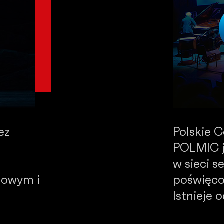
ez
Polskie 
POLMIC j
w sieci 
dowym i
poświęco
Istnieje 