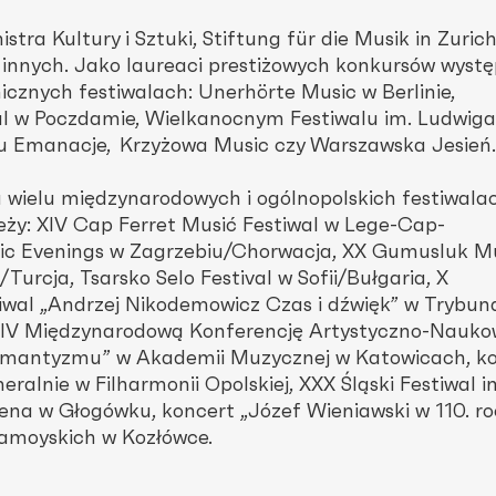
tra Kultury i Sztuki, Stiftung für die Musik in Zurich
innych. Jako laureaci prestiżowych konkurs
ó
w wystę
nicznych festiwalach: Unerh
ö
rte Music w Berlinie,
al w Poczdamie, Wielkanocnym Festiwalu im. Ludwiga
u Emanacje, Krzyżowa Music czy Warszawska Jesień.
 wielu międzynarodowych i ogólnopolskich festiwalac
eży: XIV Cap Ferret Musić Festiwal w Lege-Cap-
Gric Evenings w Zagrzebiu/Chorwacja, XX Gumusluk M
Turcja, Tsarsko Selo Festival w Sofii/Bułgaria, X
wal „Andrzej Nikodemowicz Czas i dźwięk” w Trybun
, IV Międzynarodową Konferencję Artystyczno-Nauko
omantyzmu” w Akademii Muzycznej w Katowicach, ko
alnie w Filharmonii Opolskiej, XXX Śląski Festiwal i
na w Głogówku, koncert „Józef Wieniawski w 110. ro
amoyskich w Kozłówce.