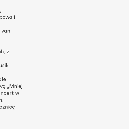
,
powali
 van
h, z
usik
ale
wą „Mniej
ncert w
m.
cznicę