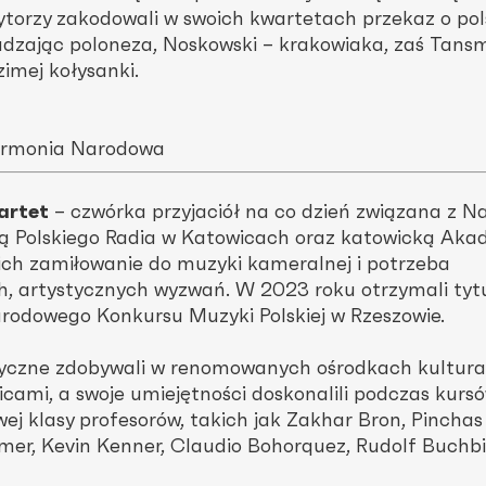
ytorzy zakodowali w swoich kwartetach przekaz o pol
dzając poloneza, Noskowski – krakowiaka, zaś Tans
imej kołysanki.
armonia Narodowa
artet
– czw
ó
rka przyjaciół na co dzień związana z 
ą Polskiego Radia w Katowicach oraz katowicką Aka
ich zamiłowanie do muzyki kameralnej i potrzeba
 artystycznych wyzwań. W 2023 roku otrzymali tyt
rodowego Konkursu Muzyki Polskiej w Rzeszowie.
tyczne zdobywali w renomowanych ośrodkach kultura
nicami, a swoje umiejętności doskonalili podczas kurs
ej klasy profesorów, takich jak Zakhar Bron, Pinchas
er, Kevin Kenner, Claudio Bohorquez, Rudolf Buchbi