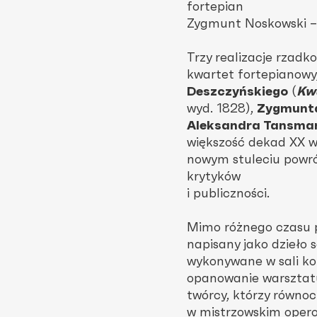
fortepian
Zygmunt Noskowski – 
Trzy realizacje rzad
kwartet fortepianowy
Deszczyńskiego
(
Kwa
wyd. 1828),
Zygmunt
Aleksandra Tansma
większość dekad XX wi
nowym stuleciu powró
krytyków
i publiczności.
Mimo różnego czasu p
napisany jako dzieło
wykonywane w sali ko
opanowanie warsztatu
twórcy, którzy równoc
w mistrzowskim opero