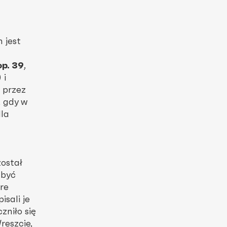
 jest
p. 39
,
) i
e przez
, gdy w
dla
ostał
 być
re
sali je
zniło się
eszcie,