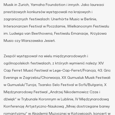
Musik in Zurich, Yamaha Foundation i innych. Jako laureaci
prestiżowych konkursów występowali na krajowych i
zagranicznych festiwalach: Unerhörte Music w Berlinie,
Intersonanzen Festival w Poczdamie, Wielkanocnym Festiwalu
im. Ludwiga van Beethovena, Festiwalu Emanacje, Krzyżowa
Music czy Warszawska Jesień.
Zespół występował na wielu międzynarodowych i
ogólnopolskich festiwalach, z których wymienić należy: XIV
Cap Ferret Musić Festiwal w Lege-Cap-Ferret/Francja, 43. Gric
Evenings w Zagrzebiu/Chorwacja, XX Gumusluk Musik Festiwali
w Gumusluk/Turcja, Tsarsko Selo Festival w Sofii/Bułgaria, X
Międzynarodowy Festiwal „Andrzej Nikodemowicz Czas i
dźwięk” w Trybunale Koronnym w Lublinie, IV Międzynarodową
Konferencję Artystyczno-Naukową „Mniej dostrzegane barwy
romantyzmu” w Akademii Muzycznej w Katowicach, koncert w