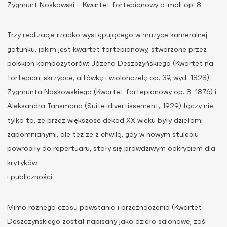
Zygmunt Noskowski – Kwartet fortepianowy d-moll op. 8
Trzy realizacje rzadko występującego w muzyce kameralnej
gatunku, jakim jest kwartet fortepianowy, stworzone przez
polskich kompozytorów: Józefa Deszczyńskiego (Kwartet na
fortepian, skrzypce, altówkę i wiolonczelę op. 39, wyd. 1828),
Zygmunta Noskowskiego (Kwartet fortepianowy op. 8, 1876) i
Aleksandra Tansmana (Suite-divertissement, 1929) łączy nie
tylko to, że przez większość dekad XX wieku były dziełami
zapomnianymi, ale też że z chwilą, gdy w nowym stuleciu
powróciły do repertuaru, stały się prawdziwym odkryciem dla
krytyków
i publiczności.
Mimo różnego czasu powstania i przeznaczenia (Kwartet
Deszczyńskiego został napisany jako dzieło salonowe, zaś