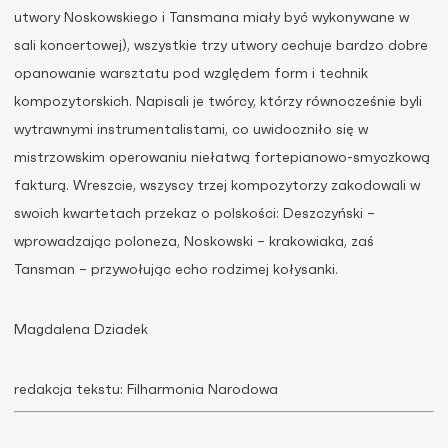
utwory Noskowskiego i Tansmana miały być wykonywane w
sali koncertowej), wszystkie trzy utwory cechuje bardzo dobre
opanowanie warsztatu pod względem form i technik
kompozytorskich. Napisali je twórcy, którzy równocześnie byli
wytrawnymi instrumentalistami, co uwidoczniło się w
mistrzowskim operowaniu niełatwą fortepianowo-smyczkową
fakturą. Wreszcie, wszyscy trzej kompozytorzy zakodowali w
swoich kwartetach przekaz o polskości: Deszczyński –
wprowadzając poloneza, Noskowski – krakowiaka, zaś
Tansman – przywołując echo rodzimej kołysanki.
Magdalena Dziadek
redakcja tekstu: Filharmonia Narodowa