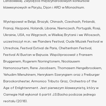
Landowskiej. Zwycięzca międzynarodowych konkursów
klawesynowych w Paryżu, Dijon i ARD w Monachium.
Występował w Belgii, Brazylii, Chinach, Czechach, Finlandii,
Francji, Hiszpanii, Holandii, Libanie, Niemczech, Portugalii, Rosji,
Ukrainie, USA, na Węgrzech, w Wielkiej Brytanii i we Włoszech,
uczestniczył m.in.: we Flanders Festival, Oude Muziek Festival w
Utrechcie, Festival Estival de Paris, Cheltenham Festival,
Festival Al Bustan w Bejrucie. Współpracował z Fransem
Bruggenem, Rogerem Norringtonem, Nicolausem
Harnoncourtem, Rene Jacobsem, Thomasem Hengelbrockiem,
Yehudim Menuhinem, Henrykiem Szeryngiem oraz z Freiburger
Barockorchester, Armonico Tributo Graz, Orchestra of the
Age of Enlightenment. Jest pierwszym klawesynistą, który w
Carnegie Hall wykonał 6 partit J.S.Bacha podczas jednego
recitalu (2018).