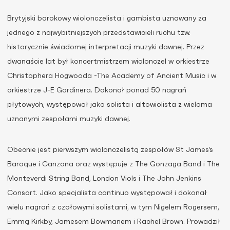
Brytyjski barokowy wiolonczelista i gambista uznawany za
jednego z najwybitniejszych przedstawicieli ruchu tzw.
historycznie świadomej interpretacji muzyki dawnej. Przez
dwanaście lat był koncertmistrzem wiolonczel w orkiestrze
Christophera Hogwooda -The Academy of Ancient Music i w
orkiestrze J-E Gardinera. Dokonał ponad 50 nagrań
płytowych, występował jako solista i altowiolista z wieloma
uznanymi zespołami muzyki dawnej.
Obecnie jest pierwszym wiolonczelistą zespołów St James’s
Baroque i Canzona oraz występuje z The Gonzaga Band i The
Monteverdi String Band, London Viols i The John Jenkins
Consort. Jako specjalista continuo występował i dokonał
wielu nagrań z czołowymi solistami, w tym Nigelem Rogersem,
Emmą Kirkby, Jamesem Bowmanem i Rachel Brown. Prowadził