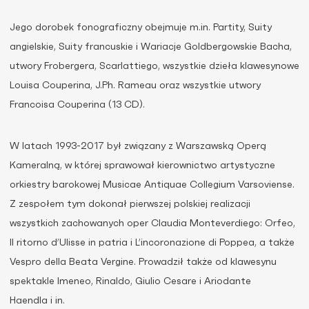
Jego dorobek fonograficzny obejmuje m.in. Partity, Suity
angielskie, Suity francuskie i Wariacje Goldbergowskie Bacha,
utwory Frobergera, Scarlattiego, wszystkie dzieła klawesynowe
Louisa Couperina, J.Ph. Rameau oraz wszystkie utwory
Francoisa Couperina (13 CD).
W latach 1993-2017 był związany z Warszawską Operą
Kameralną, w której sprawował kierownictwo artystyczne
orkiestry barokowej Musicae Antiquae Collegium Varsoviense.
Z zespołem tym dokonał pierwszej polskiej realizacji
wszystkich zachowanych oper Claudia Monteverdiego: Orfeo,
Il ritorno d’Ulisse in patria i L’incoronazione di Poppea, a także
Vespro della Beata Vergine. Prowadził także od klawesynu
spektakle Imeneo, Rinaldo, Giulio Cesare i Ariodante
Haendla i in.